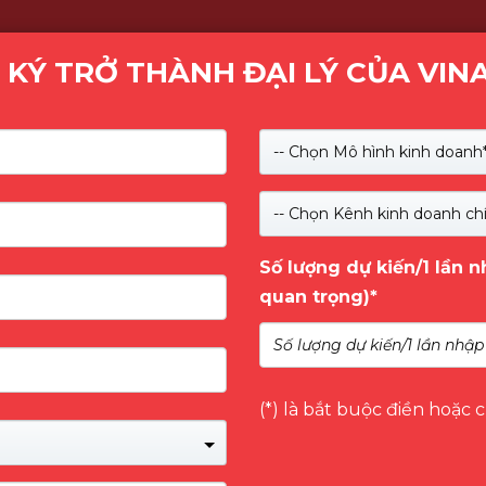
 KÝ TRỞ THÀNH ĐẠI LÝ CỦA VIN
Kiểm tra
-- Chọn Mô hình kinh doanh*
SẢN PHẨM
GIỚI THIỆU
NHÃN HÀNG
DỊCH 
-- Chọn Kênh kinh doanh chí
Số lượng dự kiến/1 lần 
 THAM GIA COMPUTEX
quan trọng)*
 GIẢI PHÁP TRÍ TUỆ NHÂN
(*) là bắt buộc điền hoặc 