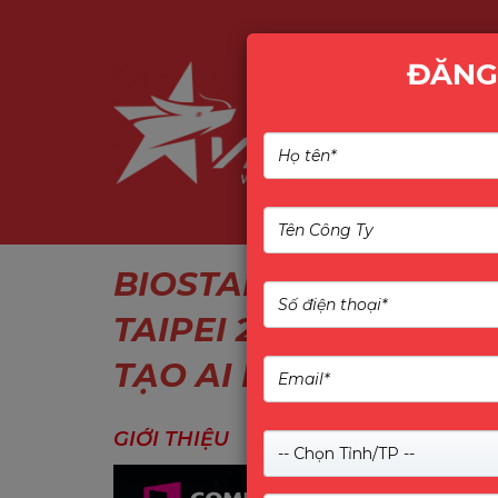
ĐĂNG
BIOSTAR THÔNG BÁO
TAIPEI 2024 VỚI CÁC
TẠO AI MỚI
GIỚI THIỆU
-- Chọn Tỉnh/TP --