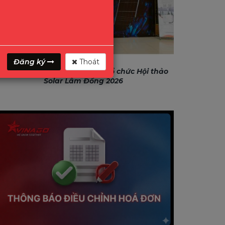
Đăng ký
Thoát
GONEO & VINAGO hân hạnh tổ chức Hội thảo
Solar Lâm Đồng 2026