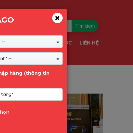
AGO
Tìm kiếm
 --
TIN TỨC
LIÊN HỆ
VỤ & GIẢI PHÁP
nh* --
nhập hàng (thông tin
Tin Tức
chọn