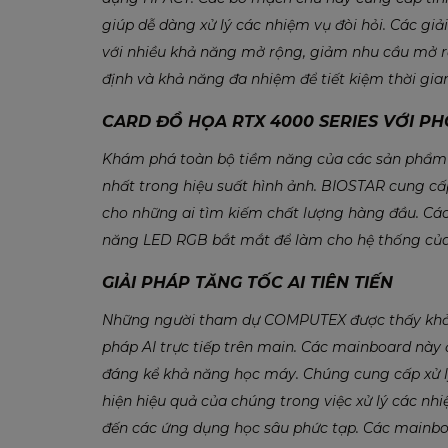
giúp dễ dàng xử lý các nhiệm vụ đòi hỏi. Các giả
với nhiều khả năng mở rộng, giảm nhu cầu mở r
định và khả năng đa nhiệm để tiết kiệm thời gian
CARD ĐỒ HỌA RTX 4000 SERIES VỚI P
Khám phá toàn bộ tiềm năng của các sản phẩm 
nhất trong hiệu suất hình ảnh. BIOSTAR cung c
cho những ai tìm kiếm chất lượng hàng đầu. Các 
năng LED RGB bắt mắt để làm cho hệ thống của 
GIẢI PHÁP TĂNG TỐC AI TIÊN TIẾN
Những người tham dự COMPUTEX được thấy khả n
pháp AI trực tiếp trên main. Các mainboard này
đáng kể khả năng học máy. Chúng cung cấp xử lý
hiện hiệu quả của chúng trong việc xử lý các nhi
đến các ứng dụng học sâu phức tạp. Các mainb