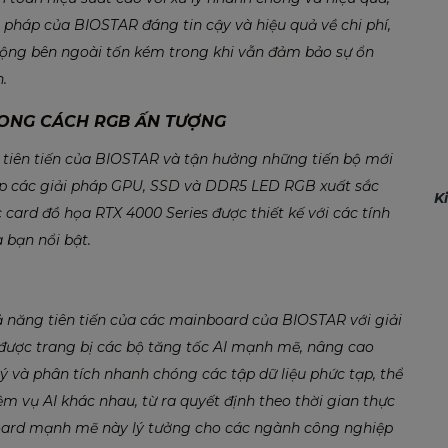
i pháp của BIOSTAR đáng tin cậy và hiệu quả về chi phí,
ộng bên ngoài tốn kém trong khi vẫn đảm bảo sự ổn
.
HONG CÁCH RGB ẤN TƯỢNG
tiên tiến của BIOSTAR và tận hưởng những tiến bộ mới
ấp các giải pháp GPU, SSD và DDR5 LED RGB xuất sắc
K
card đồ họa RTX 4000 Series được thiết kế với các tính
bạn nổi bật.
ăng tiên tiến của các mainboard của BIOSTAR với giải
 được trang bị các bộ tăng tốc AI mạnh mẽ, nâng cao
 và phân tích nhanh chóng các tập dữ liệu phức tạp, thể
ệm vụ AI khác nhau, từ ra quyết định theo thời gian thực
oard mạnh mẽ này lý tưởng cho các ngành công nghiệp