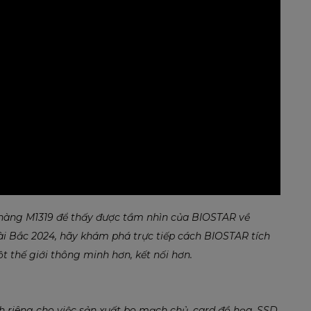
hàng M1319 để thấy được tầm nhìn của BIOSTAR về
i Bắc 2024, hãy khám phá trực tiếp cách BIOSTAR tích
ột thế giới thông minh hơn, kết nối hơn.
riêng cho việc sản xuất bo mạch chủ, card đồ họa, SSD,