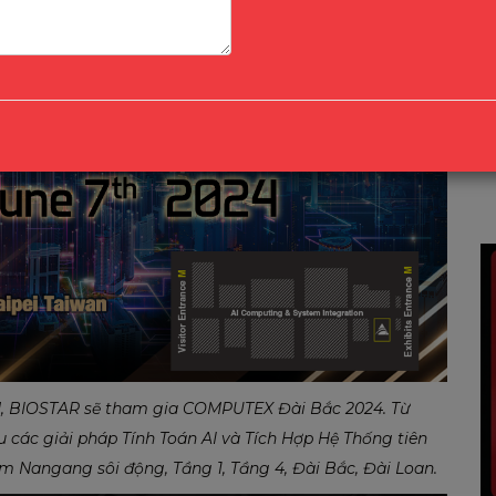
, BIOSTAR sẽ tham gia COMPUTEX Đài Bắc 2024. Từ
u các giải pháp Tính Toán AI và Tích Hợp Hệ Thống tiên
m Nangang sôi động, Tầng 1, Tầng 4, Đài Bắc, Đài Loan.