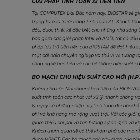
GIẢI PHÁP TÍNH TOÁN AI TIÊN TIẾN
Tại COMPUTEX Đài Bắc năm nay, BIOSTAR sẽ giớ
trọng tâm là "Giải Pháp Tính Toán AI." Khách t
đầu, được thiết kế đặc biệt cho những nhà sáng
bao gồm các giải pháp Intel và AMD, tất cả đều 
pháp lưu trữ tiên tiến của BIOSTAR để đạt hiệu
một cái nhìn chuyên nghiệp và thú vị về tương la
công nghệ tiên tiến và các hệ thống hiệu suất ca
BO MẠCH CHỦ HIỆU SUẤT CAO MỚI (H.P.
Khám phá các Mainboard tiên tiến của BIOSTAR 
suất tính toán cao nhất với xử lý nhanh chóng v
lý ngay cả những nhiệm vụ tính toán đòi hỏi khắt
phí và khả năng mở rộng vượt trội. Với các giải
giảm thiểu chi phí và tận hưởng sự ổn định và kh
Khách tham quan sẽ có thể khám phá các mainbo
dụng HPACT. Các bo mạch chủ này cung cấp tính 