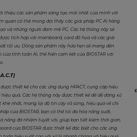
i thiệu các sản phẩm sáng tạo mới nhất của mình với
ham quan có thể mong đợi thấy các giải pháp PC AI hàng
 tạo và những người đam mê PC. Các hệ thống này sẽ
được tích hợp với mainboard, card đồ họa và các giải
 suất tối ưu. Dòng sản phẩm này hứa hẹn sẽ mang đến
i của tính toán AI, thể hiện cam kết của BIOSTAR với
o.
A.C.T)
được thiết kế cho các ứng dụng HPACT, cung cấp hiệu
Đ
à hiệu quả. Các hệ thống này được thiết kế để dễ dàng xử
 khe nhất, mang lại độ tin cậy vô song, hiệu quả về chi
 pháp của BIOSTAR, bạn có thể tối đa hóa năng suất,
ả năng đa nhiệm tuyệt vời, giúp bạn tiết kiệm thời gian.
ard của BIOSTAR được thiết kế đặc biệt cho các ứng
toán hiệu suất cao với xử lý nhanh chóng và hiệu quả,