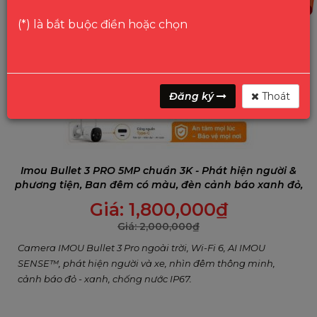
(*) là bắt buộc điền hoặc chọn
Đăng ký
Thoát
Imou Bullet 3 PRO 5MP chuẩn 3K - Phát hiện người &
phương tiện, Ban đêm có màu, đèn cảnh báo xanh đỏ,
Đàm thoại 2 chiều
Giá:
1,800,000
₫
Giá:
2,000,000
₫
Camera IMOU Bullet 3 Pro ngoài trời, Wi-Fi 6, AI IMOU
SENSE™, phát hiện người và xe, nhìn đêm thông minh,
cảnh báo đỏ - xanh, chống nước IP67.