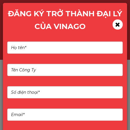
ĐĂNG KÝ TRỞ THÀNH ĐẠI LÝ
CỦA VINAGO
CAMERA NGOÀI TRỜI