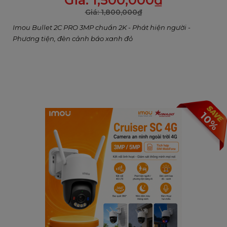
Giá:
1,500,000
₫
Giá:
1,800,000
₫
Imou Bullet 2C PRO 3MP chuẩn 2K - Phát hiện người -
Phương tiện, đèn cảnh báo xanh đỏ
10%