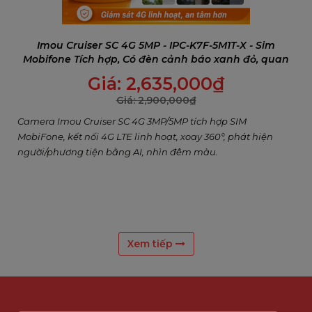
Imou Cruiser SC 4G 5MP - IPC-K7F-5M1T-X - Sim
Mobifone Tích hợp, Có đèn cảnh báo xanh đỏ, quan
sát màu đêm.
Giá:
2,635,000
₫
Giá:
2,900,000
₫
Camera Imou Cruiser SC 4G 3MP/5MP tích hợp SIM
MobiFone, kết nối 4G LTE linh hoạt, xoay 360°, phát hiện
người/phương tiện bằng AI, nhìn đêm màu.
Xem tiếp