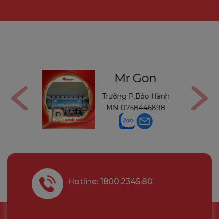
Gon
Mr Thường
Bảo Hành
Trưởng P.Bảo Hành
446898
MB
0971234540
Hotline: 1800.2345.80