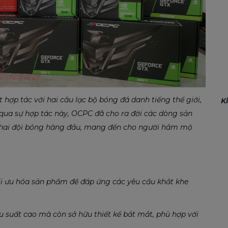
ợp tác với hai câu lạc bộ bóng đá danh tiếng thế giới,
K
qua sự hợp tác này, OCPC đã cho ra đời các dòng sản
 hai đội bóng hàng đầu, mang đến cho người hâm mộ
tối ưu hóa sản phẩm để đáp ứng các yêu cầu khắt khe
ệu suất cao mà còn sở hữu thiết kế bắt mắt, phù hợp với