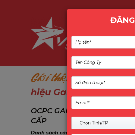
ĐĂNG
Giới thiệu
OCPC GAMING
hiệu Gaming PC cao c
OCPC GAMING USA, INC – 
CẤP
-- Chọn Tỉnh/TP --
Danh sách các sản phẩm OCPC do VINAG