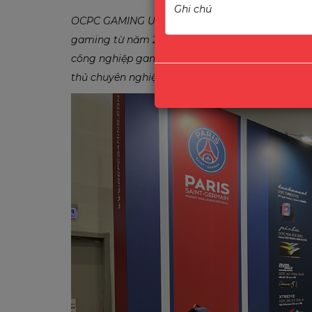
OCPC GAMING USA, INC là công ty có trụ sở tại 
gaming từ năm 2007. Với hơn một thập kỷ hoạt 
công nghiệp game PC, cung cấp những sản phẩm 
thủ chuyên nghiệp cũng như cộng đồng yêu thíc