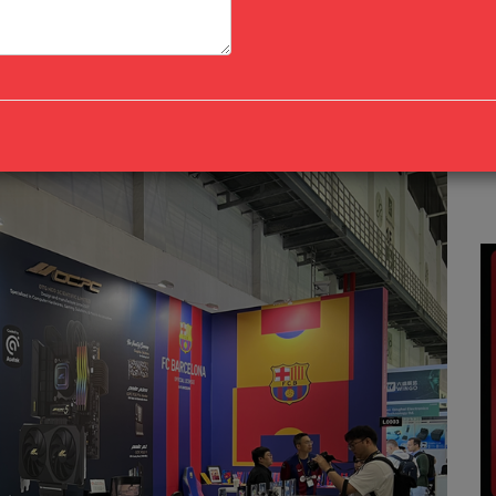
Hoa Kỳ, chuyên về thiết kế và sản xuất các sản phẩm
động, OCPC đã khẳng định vị thế của mình trong ngành
có hiệu suất vượt trội, đáp ứng nhu cầu của các game
h công nghệ.