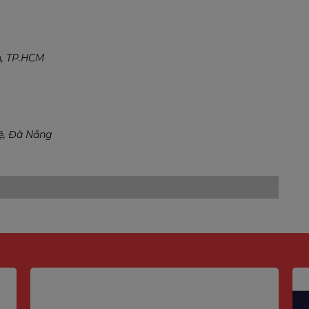
h, TP.HCM
Lệ, Đà Nẵng