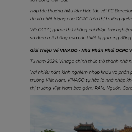
Hợp tác thương hiệu lớn: Hợp tác với FC Barcel
tín và chất lượng của OCPC trên thị trường quốc 
Với OCPC, game thủ không chỉ được trải nghiệm
và đam mê thông qua các thiết bị gaming đẳng
Giới Thiệu Về VINAGO - Nhà Phân Phối OCPC V
Từ năm 2024, Vinago chính thức trở thành nhà 
Với nhiều năm kinh nghiệm nhập khẩu và phân p
trường Việt Nam, VINAGO tự hào là nhà nhập kh
thị trường Việt Nam bao gồm: RAM, Nguồn, Card