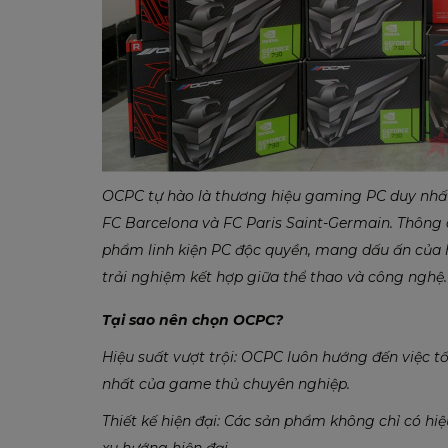
OCPC tự hào là thương hiệu gaming PC duy nhất h
FC Barcelona và FC Paris Saint-Germain. Thông 
phẩm linh kiện PC độc quyền, mang dấu ấn của
trải nghiệm kết hợp giữa thể thao và công nghệ.
Tại sao nên chọn OCPC?
Hiệu suất vượt trội: OCPC luôn hướng đến việc 
nhất của game thủ chuyên nghiệp.
Thiết kế hiện đại: Các sản phẩm không chỉ có hi
xu hướng hiện đại.