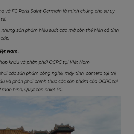
ona và FC Paris Saint-Germain là minh chứng cho sự uy
tế.
 những sản phẩm hiệu suất cao mà còn thể hiện cá tính
 cấp.
iệt Nam.
nhập khẩu và phân phối OCPC tại Việt Nam.
hối các sản phẩm công nghệ, máy tính, camera tại thị
ẩu và phân phối chính thức các sản phẩm của OCPC tại
 màn hình, Quạt tản nhiệt PC