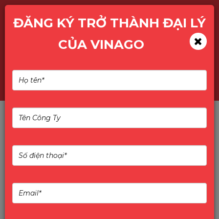
ĐĂNG KÝ TRỞ THÀNH ĐẠI LÝ
CỦA VINAGO
ACER