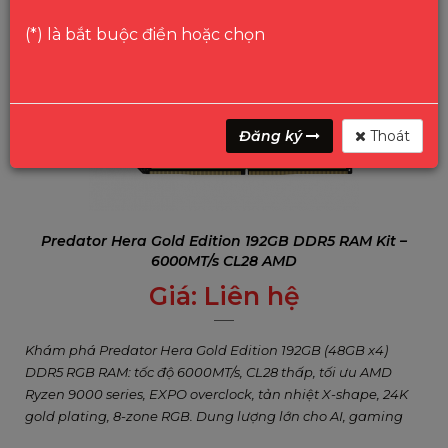
(*) là bắt buộc điền hoặc chọn
Đăng ký
Thoát
Predator Hera Gold Edition 192GB DDR5 RAM Kit –
6000MT/s CL28 AMD
Giá:
Liên hệ
0
₫
Khám phá Predator Hera Gold Edition 192GB (48GB x4)
DDR5 RGB RAM: tốc độ 6000MT/s, CL28 thấp, tối ưu AMD
Ryzen 9000 series, EXPO overclock, tản nhiệt X-shape, 24K
gold plating, 8-zone RGB. Dung lượng lớn cho AI, gaming
cao cấp, chỉnh sửa chuyên nghiệp. Bảo hành trọn đời.