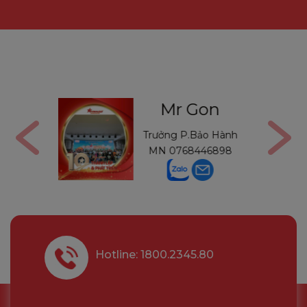
Gon
Mr Thường
Bảo Hành
Trưởng P.Bảo Hành
446898
MB
0971234540
Hotline: 1800.2345.80