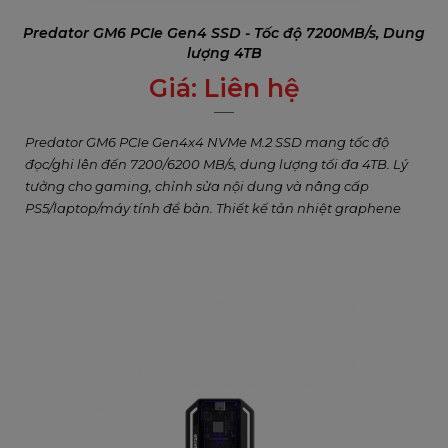
Predator GM6 PCIe Gen4 SSD - Tốc độ 7200MB/s, Dung
lượng 4TB
Giá:
Liên hệ
0
₫
Predator GM6 PCIe Gen4x4 NVMe M.2 SSD mang tốc độ
đọc/ghi lên đến 7200/6200 MB/s, dung lượng tối đa 4TB. Lý
tưởng cho gaming, chỉnh sửa nội dung và nâng cấp
PS5/laptop/máy tính để bàn. Thiết kế tản nhiệt graphene
hiệu quả, bảo hành 5 năm.