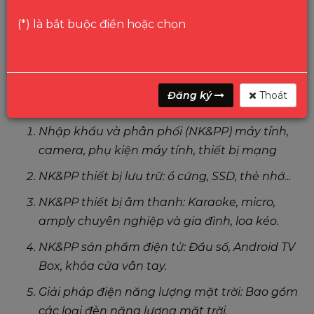
(*) là bắt buộc điền hoặc chọn
Đăng ký
Thoát
Danh mục các sản phẩm phân phối của Vinago:
Nhập khẩu và phân phối (NK&PP) máy tính,
camera, phụ kiện máy tính, thiết bị mạng
NK&PP thiết bị lưu trữ: ổ cứng, SSD, thẻ nhớ...
NK&PP thiết bị âm thanh: Karaoke, micro,
amply chuyên nghiệp và gia đình, loa kéo.
NK&PP sản phẩm điện tử: Đầu số, Android TV
Box, khóa cửa vân tay.
Giải pháp điện năng lượng mặt trời: Bao gồm
các loại đèn năng lượng mặt trời.