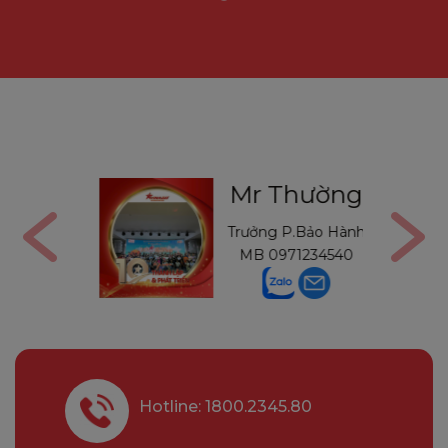
Gon
Mr Thường
Bảo Hành
Trưởng P.Bảo Hành
446898
MB
0971234540
Hotline: 1800.2345.80