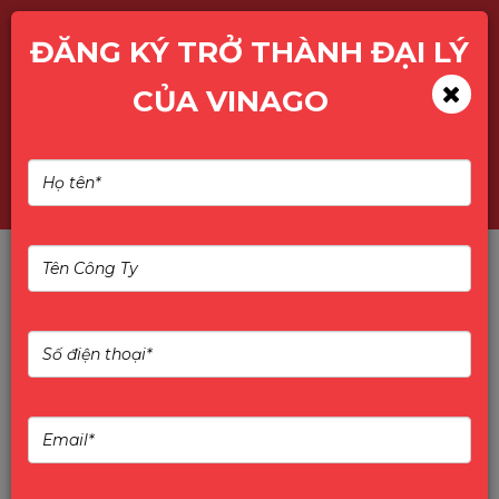
ĐĂNG KÝ TRỞ THÀNH ĐẠI LÝ
CỦA VINAGO
Vinago - Nhà phân phối
các thiết bị IT và CCTV
hàng đầu Việt Nam
VINAGO - HÀNH TRÌNH 12 NĂM PHÁT TRIỂN
VÀ ĐỔI MỚI
Thành lập từ năm 2012, Vinago tự hào là một trong