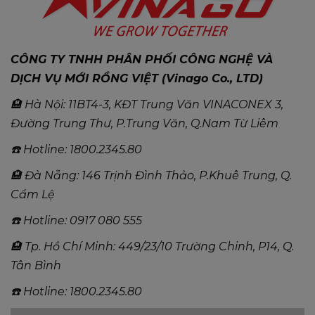
CÔNG TY TNHH PHÂN PHỐI CÔNG NGHỆ VÀ
DỊCH VỤ MỚI RỒNG VIỆT (Vinago Co., LTD)
🏨 Hà Nội: 11BT4-3, KĐT Trung Văn VINACONEX 3,
Đường Trung Thư, P.Trung Văn, Q.Nam Từ Liêm
☎️ Hotline: 1800.2345.80
🏨 Đà Nẵng: 146 Trịnh Đình Thảo, P.Khuê Trung, Q.
Cẩm Lệ
☎️ Hotline: 0917 080 555
🏨 Tp. Hồ Chí Minh: 449/23/10 Trường Chinh, P14, Q.
Tân Bình
☎️ Hotline: 1800.2345.80