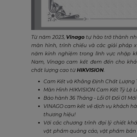
Từ năm 2023,
Vinago
tự hào trở thành nh
màn hình, trình chiếu và các giải pháp x
năm kinh nghiệm trong lĩnh vực nhập k
Nam, Vinago cam kết đem đến cho khá
chất lượng cao từ
HIKVISION
.
Cam Kết và Khẳng Định Chất Lượng Từ
Màn Hình HIKVISION Cam Kết Tỷ Lệ Lỗ
Bảo hành 36 Tháng - Lỗi 01 Đổi 01 Mớ
VINAGO cam kết về dịch vụ khách hàn
thương hiệu!
Với các chương trình đại lý chiết k
vật phẩm quảng cáo, vật phẩm bán h