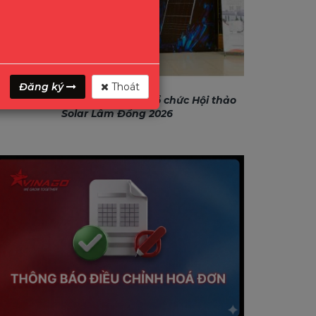
Đăng ký
Thoát
GONEO & VINAGO hân hạnh tổ chức Hội thảo
Solar Lâm Đồng 2026