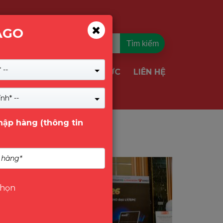
AGO
Tìm kiếm
 --
TIN TỨC
LIÊN HỆ
VỤ & GIẢI PHÁP
nh* --
nhập hàng (thông tin
Tin Tức
chọn