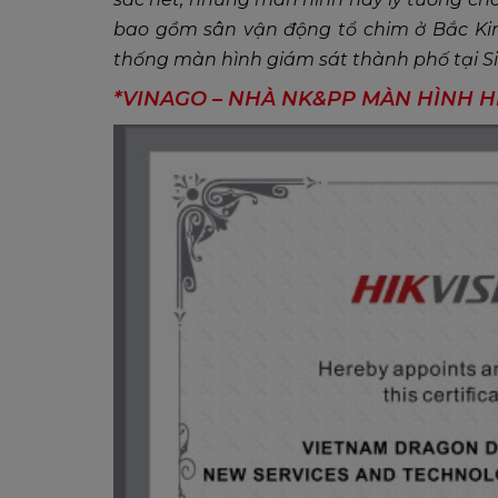
bao gồm sân vận động tổ chim ở Bắc Kin
thống màn hình giám sát thành phố tại S
*VINAGO – NHÀ NK&PP MÀN HÌNH HI