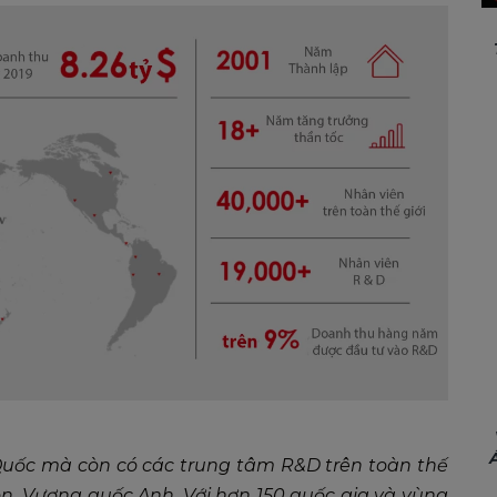
 Quốc mà còn có các trung tâm R&D trên toàn thế
n, Vương quốc Anh. Với hơn 150 quốc gia và vùng