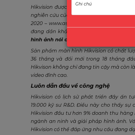
Hikvision được công nhận là Nhà sản xu
nghiên cứu của Tạp chí A&S (Tạp chí uy tín
2020 –
www.asmag.com
). Với
chiến lược
đang dần khẳng định được chất lượng 
hình ảnh nói chung và màn hình nói riê
Sản phẩm màn hình Hikvision có chất lượn
36 tháng và đổi mới trong 18 tháng đầu
Hikvison không chỉ đang tin cậy mà còn l
video đỉnh cao.
Luôn dẫn đầu về công nghệ
Hikvision
có lịch sử phát triển đầy ấn t
19.000 kỹ sư R&D. Điều này cho thấy sự c
Hikvision đầu tư hơn 9% doanh thu hàng n
ngành an ninh và giải pháp hình ảnh. Vớ
Hikvision có thể đáp ứng nhu cầu đang d