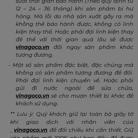
suốt thời gian bảo hành (Theo quy định từ
12 – 24 – 36 tháng) khi sản phẩm bị hư
hỏng. Mà lỗi do nhà sản xuất gây ra mà
không thể bảo hành được, không có linh
kiện thay thế. Hoặc phải đợi linh kiện thay
để thế với thời gian quá lâu sẽ được
vinagoco.vn
đổi ngay sản phẩm khác
tương đương.
-
Một số sản phẩm đặc biệt, đặc chủng mà
không có sản phẩm tương đương để đổi.
Phải đợi linh kiện chuyển về. Hoặc phải
gửi đi nước ngoài để sửa chữa,
vinagoco.vn
sẽ cho mượn thiết bị khác để
khách sử dụng.
** Lưu ý: Quý khách giữ lại toàn bộ giấy tờ
khi giao dịch với nhân viên của
vinagoco.vn
để đối chiếu khi cần thiết. Giữ
sản phẩm mới 100% như ban đầu để được