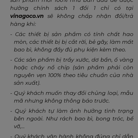
hưởng chính sách 1 đổi 1 chỉ có tại
vinagoco.vn
sẽ không chấp nhận đổi/trả
hàng khi:
-
Các thiết bị sản phẩm có tính chất hao
mòn, các thiết bị bị cắt rời, bẻ gãy, làm mất
bao bì, không đầy đủ phụ kiện kèm theo.
-
Các sản phẩm bị trầy xước, dơ bẩn, ố vàng
hoặc cháy nổ chíp (sản phẩm phải còn
nguyên vẹn 100% theo tiêu chuẩn của nhà
sản xuất).
-
Quý khách muốn thay đổi chủng loại, mẫu
mã nhưng không thông báo trước.
-
Quý khách tự làm ảnh hưởng tình trạng
bên ngoài. Như rách bao bì, bong tróc, bể
vỡ,…
-
Quý khách vận hành không đúng chỉ dẫn