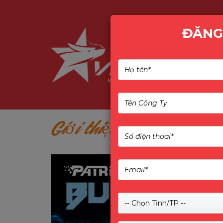
ĐĂNG
Giới thiệu
PATRIOT - 
-- Chọn Tỉnh/TP --