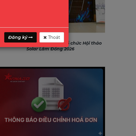
Đăng ký
Thoát
GONEO & VINAGO hân hạnh tổ chức Hội thảo
Solar Lâm Đồng 2026