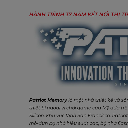
HÀNH TRÌNH 37 NĂM KẾT NỐI THỊ 
Patriot Memory
là một nhà thiết kế và sả
thiết bị ngoại vi chơi game của Mỹ dựa trê
Silicon, khu vực Vịnh San Francisco. Patrio
mô-đun bộ nhớ hiệu suất cao, bộ nhớ flash,