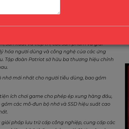
ển, sản xuất và tiếp thị các sản phẩm và giải
p lý hóa người dùng và công nghệ của các ứng
. Tập đoàn Patriot sở hữu ba thương hiệu chính
hau.
ộ nhớ mới nhất cho người tiêu dùng, bao gồm
tiện ích chơi game cho phép ép xung hàng đầu,
o gồm các mô-đun bộ nhớ và SSD hiệu suất cao
hất.
 giải pháp lưu trữ cấp công nghiệp, cung cấp các