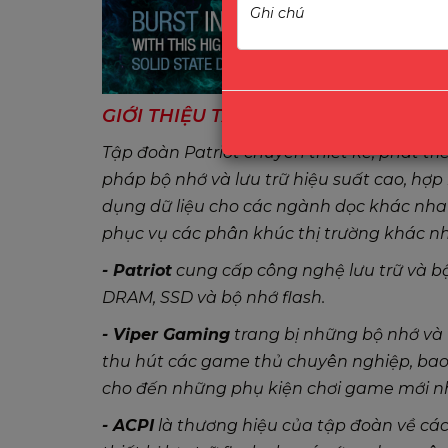
GIỚI THIỆU TẬP ĐOÀN
PATRIOT
Tập đoàn Patriot chuyên thiết kế, phát tri
pháp bộ nhớ và lưu trữ hiệu suất cao, hợ
dụng dữ liệu cho các ngành dọc khác nhau
phục vụ các phân khúc thị trường khác n
- Patriot
cung cấp công nghệ lưu trữ và b
DRAM, SSD và bộ nhớ flash.
- Viper Gaming
trang bị những bộ nhớ và 
thu hút các game thủ chuyên nghiệp, ba
cho đến những phụ kiện chơi game mới n
- ACPI
là thương hiệu của tập đoàn về các