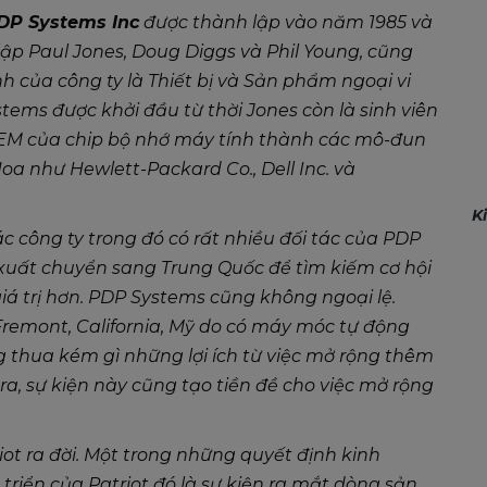
DP Systems Inc
được thành lập vào năm 1985 và
ập Paul Jones, Doug Diggs và Phil Young, cũng
nh của công ty là Thiết bị và Sản phẩm ngoại vi
tems được khởi đầu từ thời Jones còn là sinh viên
 OEM của chip bộ nhớ máy tính thành các mô-đun
a như Hewlett-Packard Co., Dell Inc. và
K
 công ty trong đó có rất nhiều đối tác của PDP
xuất chuyển sang Trung Quốc để tìm kiếm cơ hội
giá trị hơn. PDP Systems cũng không ngoại lệ.
Fremont, California, Mỹ do có máy móc tự động
 thua kém gì những lợi ích từ việc mở rộng thêm
ra, sự kiện này cũng tạo tiền đề cho việc mở rộng
iot ra đời. Một trong những quyết định kinh
triển của Patriot đó là sự kiện ra mắt dòng sản