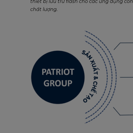
thiết bị lưu trữ flash cho các ứng dụng cô
chất lượng.