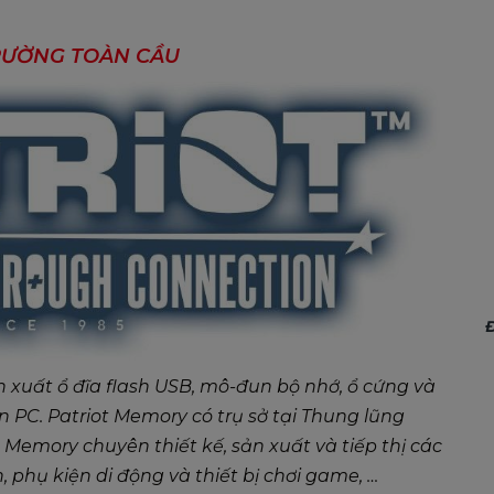
TRƯỜNG TOÀN CẦU
Đ
n xuất ổ đĩa flash USB, mô-đun bộ nhớ, ổ cứng và
n PC. Patriot Memory có trụ sở tại Thung lũng
t Memory chuyên thiết kế, sản xuất và tiếp thị các
 phụ kiện di động và thiết bị chơi game, …