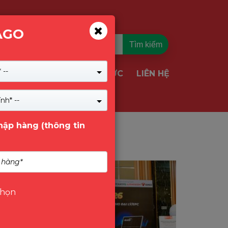
AGO
Tìm kiếm
 --
TIN TỨC
LIÊN HỆ
VỤ & GIẢI PHÁP
nh* --
nhập hàng (thông tin
Tin Tức
chọn