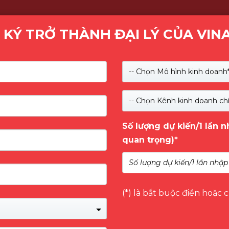
 KÝ TRỞ THÀNH ĐẠI LÝ CỦA VIN
Kiểm tra
-- Chọn Mô hình kinh doanh*
SẢN PHẨM
GIỚI THIỆU
NHÃN HÀNG
DỊCH 
-- Chọn Kênh kinh doanh chí
Số lượng dự kiến/1 lần 
USA
quan trọng)*
(*) là bắt buộc điền hoặc 