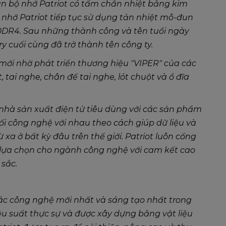
un bộ nhớ Patriot có tấm chắn nhiệt bằng kim
 nhớ Patriot tiếp tục sử dụng tản nhiệt mô-đun
DDR4. Sau những thành công và tên tuổi ngày
 cuối cùng đã trở thành tên công ty.
 mới nhờ phát triển thương hiệu "VIPER" của các
tai nghe, chân đế tai nghe, lót chuột và ổ đĩa
 nhà sản xuất điện tử tiêu dùng với các sản phẩm
nối công nghệ với nhau theo cách giúp dữ liệu và
 xa ở bất kỳ đâu trên thế giới. Patriot luôn cống
 lựa chọn cho ngành công nghệ với cam kết cao
 sắc.
ác công nghệ mới nhất và sáng tạo nhất trong
ệu suất thực sự và được xây dựng bằng vật liệu