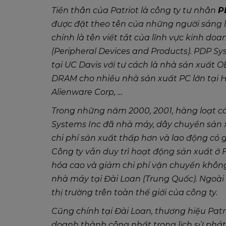
Tiền thân của Patriot là công ty tư nhân
P
được đặt theo tên của những người sáng l
chính là tên viết tắt của lĩnh vực kinh doa
(Peripheral Devices and Products). PDP Sys
tại UC Davis với tư cách là nhà sản xuất
DRAM cho nhiều nhà sản xuất PC lớn tại Ho
Alienware Corp, …
Trong những năm 2000, 2001, hàng loạt các
Systems Inc đã nhà máy, dây chuyền sản 
chi phí sản xuất thấp hơn và lao động có 
Công ty vẫn duy trì hoạt động sản xuất ở 
hóa cao và giảm chi phí vận chuyển không
nhà máy tại Đài Loan (Trung Quốc). Ngoài 
thị trường trên toàn thế giới của công ty.
Cũng chính tại Đài Loan, thương hiệu Patr
doanh thành công nhất trong lịch sử phát 