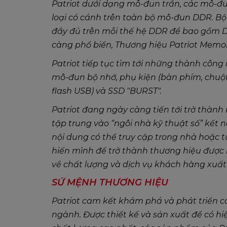
Patriot dưới dạng mô-đun trần, các mô-đ
loại có cánh trên toàn bộ mô-đun DDR. Bộ
đầy đủ trên mỗi thế hệ DDR để bao gồm 
càng phổ biến, Thương hiệu Patriot Memory
Patriot tiếp tục tìm tới những thành công
mô-đun bộ nhớ, phụ kiện (bàn phím, chuột, 
flash USB) và SSD "BURST".
Patriot đang ngày càng tiến tới trở thành
tập trung vào “ngôi nhà kỹ thuật số” kết 
nội dung có thể truy cập trong nhà hoặc từ
hiến mình để trở thành thương hiệu được
về chất lượng và dịch vụ khách hàng xuất
SỨ MỆNH
THƯƠNG HIỆU
Patriot cam kết khám phá và phát triển c
ngành. Được thiết kế và sản xuất để có hi