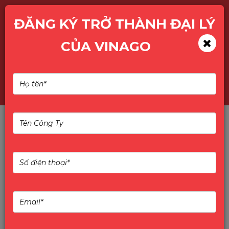
ĐĂNG KÝ TRỞ THÀNH ĐẠI LÝ
CỦA VINAGO
DDR RAM - MEMORY