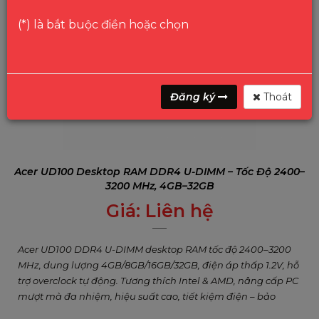
(*) là bắt buộc điền hoặc chọn
Đăng ký
Thoát
Acer UD100 Desktop RAM DDR4 U-DIMM – Tốc Độ 2400–
3200 MHz, 4GB–32GB
Giá:
Liên hệ
0
₫
Acer UD100 DDR4 U-DIMM desktop RAM tốc độ 2400–3200
MHz, dung lượng 4GB/8GB/16GB/32GB, điện áp thấp 1.2V, hỗ
trợ overclock tự động. Tương thích Intel & AMD, nâng cấp PC
mượt mà đa nhiệm, hiệu suất cao, tiết kiệm điện – bảo
hành trọn đời có hạn.