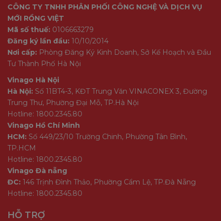
CÔNG TY TNHH PHÂN PHỐI CÔNG NGHỆ VÀ DỊCH VỤ
MỚI RỒNG VIỆT
Mã số thuế:
0106663279
Đăng ký lần đầu:
10/10/2014
Nơi cấp:
Phòng Đăng Ký Kinh Doanh, Sở Kế Hoạch và Đầu
Tư Thành Phố Hà Nội
Vinago Hà Nội
Hà Nội:
Số 11BT4-3, KĐT Trung Văn VINACONEX 3, Đường
Trung Thư, Phường Đại Mỗ, TP.Hà Nội
Hotline: 1800.2345.80
Vinago Hồ Chí Minh
HCM:
Số 449/23/10 Trường Chinh, Phường Tân Bình,
TP.HCM
Hotline: 1800.2345.80
Vinago Đà nẵng
ĐC:
146 Trịnh Đình Thảo, Phường Cẩm Lệ, TP.Đà Nẵng
Hotline: 1800.2345.80
HỖ TRỢ