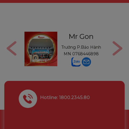
ga
Mr Gon
6291210
Trưởng P.Bảo Hành
MN
0768446898
Hotline: 1800.2345.80