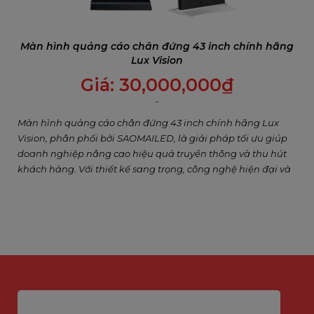
Màn hình quảng cáo chân đứng 43 inch chính hãng
Lux Vision
Giá:
30,000,000
₫
Màn hình quảng cáo chân đứng 43 inch chính hãng Lux
Vision, phân phối bởi SAOMAILED, là giải pháp tối ưu giúp
doanh nghiệp nâng cao hiệu quả truyền thông và thu hút
khách hàng. Với thiết kế sang trọng, công nghệ hiện đại và
tính linh hoạt cao, sản phẩm phù hợp với nhiều lĩnh vực
khác nhau như bán lẻ, nhà hàng, khách sạn, y tế, giáo dục,
ngân hàng, văn phòng và sự kiện.