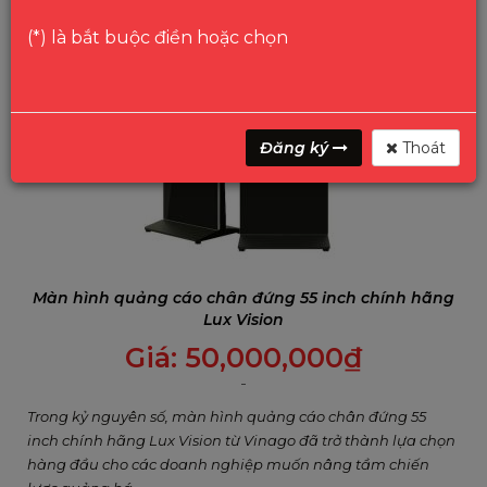
(*) là bắt buộc điền hoặc chọn
Đăng ký
Thoát
Màn hình quảng cáo chân đứng 55 inch chính hãng
Lux Vision
Giá:
50,000,000
₫
Trong kỷ nguyên số, màn hình quảng cáo chân đứng 55
inch chính hãng Lux Vision từ Vinago đã trở thành lựa chọn
hàng đầu cho các doanh nghiệp muốn nâng tầm chiến