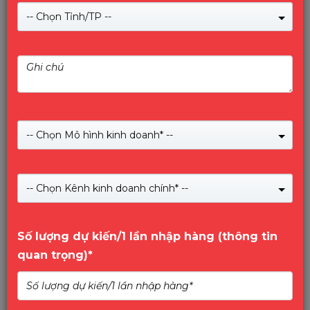
-- Chọn Tỉnh/TP --
Màn hình quảng cáo chân đứng 65 inch chính hãng
Lux Vision
-- Chọn Mô hình kinh doanh* --
Giá:
60,000,000
₫
Màn hình quảng cáo chân đứng 65 inch chính hãng Lux
-- Chọn Kênh kinh doanh chính* --
Vision từ Vinago là lựa chọn tối ưu cho các doanh nghiệp
muốn nâng cao hiệu quả quảng bá và trải nghiệm khách
hàng.
Số lượng dự kiến/1 lần nhập hàng (thông tin
quan trọng)*