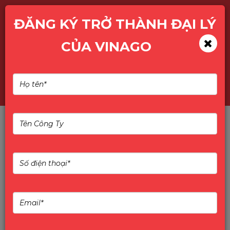
ĐĂNG KÝ TRỞ THÀNH ĐẠI LÝ
CỦA VINAGO
MÀN HÌNH QUẢNG CÁO CHÂN
ĐỨNG LUX VISION