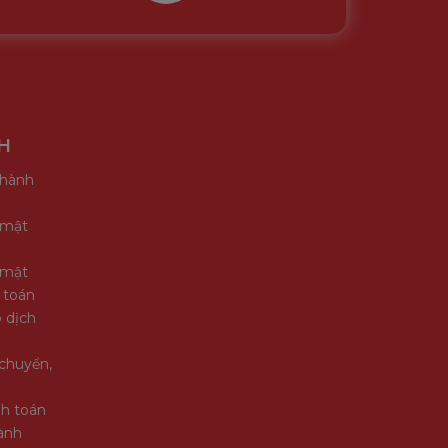
H
 hành
 mật
 mật
 toán
 dịch
chuyển,
nh toán
ành