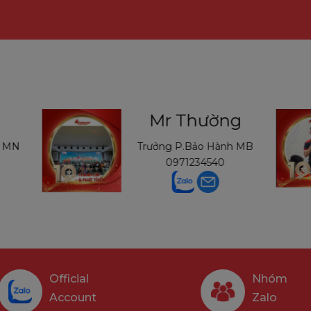
Mr Thường
h MN
Trưởng P.Bảo Hành MB
0971234540
Official
Nhóm
Account
Zalo