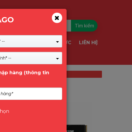
AGO
Tìm kiếm
 --
TIN TỨC
LIÊN HỆ
VỤ & GIẢI PHÁP
nh* --
nhập hàng (thông tin
chọn