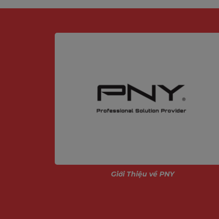
ính
Giới Thiệu về PNY