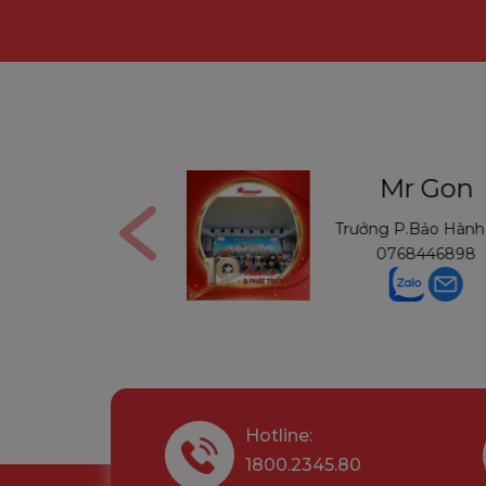
s Nga
Mr Gon
n
0906291210
Trưởng P.Bảo Hàn
0768446898
Hotline:
1800.2345.80