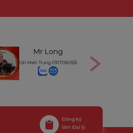
Mr Long
Mr
GĐ Miền Trung
0917080555
GĐ Mi
Đăng ký
làm Đại lý