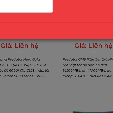
tor Hera Gold Edition 192GB
Predator GM9 PCIe Gen5 
 RAM Kit – 6000MT/s CL28
Tốc độ 14500MB/s, Dung 
AMD
4TB
Giá:
Liên hệ
Giá:
Liên hệ
0
₫
0
₫
phá Predator Hera Gold
Predator GM9 PCIe Gen5x4 N
n 192GB (48GB x4) DDR5 RGB
SSD đạt tốc độ đọc lên đến
ốc độ 6000MT/s, CL28 thấp, tối
14500MB/s, ghi 11000MB/s, du
D Ryzen 9000 series, EXPO
lượng 1TB-4TB. Thiết kế DRAM-
ock, tản nhiệt X-shape, 24K
HMB, tản nhiệt copper-graph
lating, 8-zone RGB. Dung
bảo hành 5 năm – hoàn hảo 
lớn cho AI, gaming cao cấp,
gaming AAA, chỉnh sửa 4K/8K 
 sửa chuyên nghiệp. Bảo hành
i.