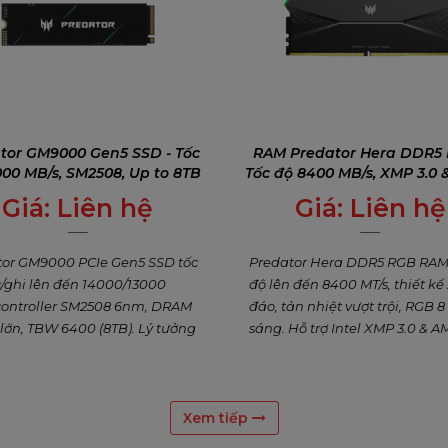
tor GM9000 Gen5 SSD - Tốc
RAM Predator Hera DDR5 
000 MB/s, SM2508, Up to 8TB
Tốc độ 8400 MB/s, XMP 3.0
Giá:
Liên hệ
Giá:
Liên hệ
0
₫
0
₫
tor GM9000 PCIe Gen5 SSD tốc
Predator Hera DDR5 RGB RAM
/ghi lên đến 14000/13000
độ lên đến 8400 MT/s, thiết kế
controller SM2508 6nm, DRAM
đáo, tản nhiệt vượt trội, RGB 
lớn, TBW 6400 (8TB). Lý tưởng
sáng. Hỗ trợ Intel XMP 3.0 & 
, sáng tạo & AI – bảo hành 5
EXPO – lý tưởng gaming & ove
Xem tiếp