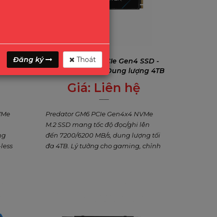
Đăng ký
Thoát
SSD -
Predator GM6 PCIe Gen4 SSD -
lượng
Tốc độ 7200MB/s, Dung lượng 4TB
Giá:
Liên hệ
0
₫
VMe
Predator GM6 PCIe Gen4x4 NVMe
M.2 SSD mang tốc độ đọc/ghi lên
ng
đến 7200/6200 MB/s, dung lượng tối
less
đa 4TB. Lý tưởng cho gaming, chỉnh
ene,
sửa nội dung và nâng cấp
cho
PS5/laptop/máy tính để bàn. Thiết
và AI.
kế tản nhiệt graphene hiệu quả,
bảo hành 5 năm.