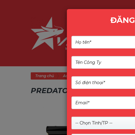
ĐĂNG
Trang chủ
Acer
Predator - Dòng cao cấp từ A
PREDATOR - DÒNG CAO CẤ
-- Chọn Tỉnh/TP --