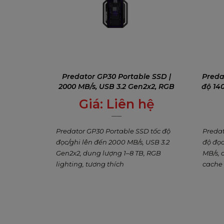
Predator GP30 Portable SSD |
Preda
2000 MB/s, USB 3.2 Gen2x2, RGB
độ 14
Giá:
Liên hệ
0
₫
Predator GP30 Portable SSD tốc độ
Preda
đọc/ghi lên đến 2000 MB/s, USB 3.2
độ đọc
Gen2x2, dung lượng 1–8 TB, RGB
MB/s, 
lighting, tương thích
cache 
PS5/iPhone/Mac/Android. Lý tưởng
gaming
gaming, 4K video & di động – bảo
năm.
hành 5 năm.