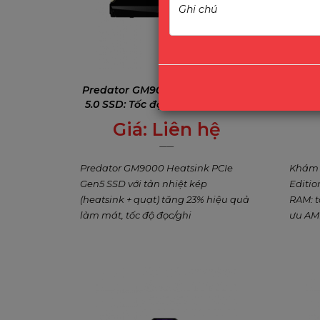
Predator GM9000 Heatsink PCIe
Preda
5.0 SSD: Tốc độ 14000 MB/s, Tản
DDR5
nhiệt kép + Quạt
Giá:
Liên hệ
0
₫
Predator GM9000 Heatsink PCIe
Khám 
Gen5 SSD với tản nhiệt kép
Editio
(heatsink + quạt) tăng 23% hiệu quả
RAM: t
làm mát, tốc độ đọc/ghi
ưu AM
14000/13000 MB/s, DRAM cache lên
overcl
đến 8GB, dung lượng tối đa 8TB. Lý
gold p
tưởng cho gaming nặng, chỉnh sửa
lượng 
video 8K, AI và workstation. Bảo
chỉnh
hành 5 năm, độ bền đến 6400 TBW.
trọn đờ