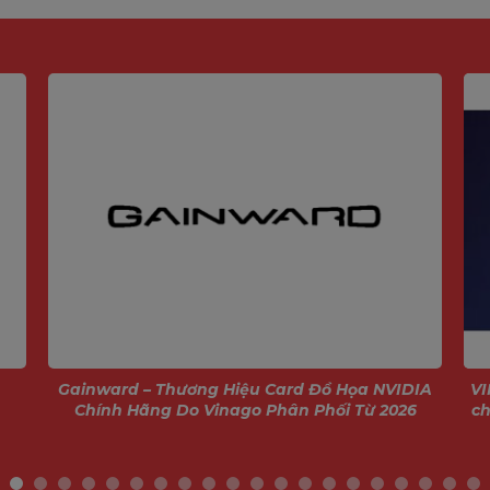
Gainward – Thương Hiệu Card Đồ Họa NVIDIA
VI
Chính Hãng Do Vinago Phân Phối Từ 2026
ch