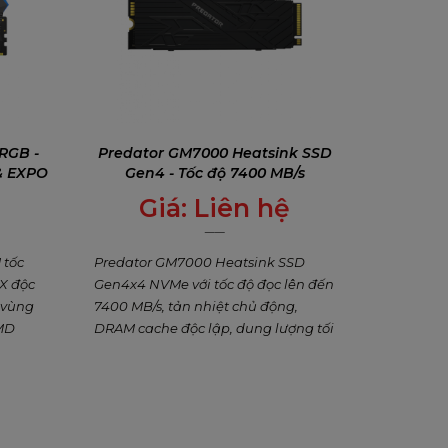
RGB -
Predator GM7000 Heatsink SSD
 & EXPO
Gen4 - Tốc độ 7400 MB/s
Giá:
Liên hệ
0
₫
 tốc
Predator GM7000 Heatsink SSD
 X độc
Gen4x4 NVMe với tốc độ đọc lên đến
8 vùng
7400 MB/s, tản nhiệt chủ động,
AMD
DRAM cache độc lập, dung lượng tối
rclock.
đa 4TB. Lý tưởng cho gaming & sáng
tạo nội dung.