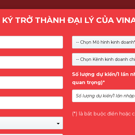
 KÝ TRỞ THÀNH ĐẠI LÝ CỦA VIN
Kiểm tra
-- Chọn Mô hình kinh doanh*
SẢN PHẨM
GIỚI THIỆU
NHÃN HÀNG
DỊCH 
-- Chọn Kênh kinh doanh chí
Số lượng dự kiến/1 lần 
cer
quan trọng)*
P TỪ ACER
(*) là bắt buộc điền hoặc 