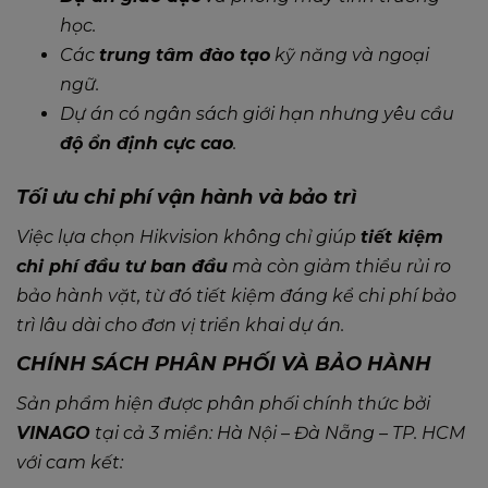
học.
Các
trung tâm đào tạo
kỹ năng và ngoại
ngữ.
Dự án có ngân sách giới hạn nhưng yêu cầu
độ ổn định cực cao
.
Tối ưu chi phí vận hành và bảo trì
Việc lựa chọn Hikvision không chỉ giúp
tiết kiệm
chi phí đầu tư ban đầu
mà còn giảm thiểu rủi ro
bảo hành vặt, từ đó tiết kiệm đáng kể chi phí bảo
trì lâu dài cho đơn vị triển khai dự án.
CHÍNH SÁCH PHÂN PHỐI VÀ BẢO HÀNH
Sản phẩm hiện được phân phối chính thức bởi
VINAGO
tại cả 3 miền: Hà Nội – Đà Nẵng – TP. HCM
với cam kết: