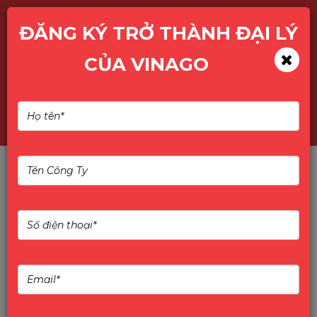
ĐĂNG KÝ TRỞ THÀNH ĐẠI LÝ
CỦA VINAGO
Dự án 400 màn hình máy
tính Hikvision cho trường
học: Chất lượng & Ổn định
TỰ HÀO DỰ ÁN 400 MÀN HÌNH MÁY TÍNH
HIKVISION CHO KHỐI GIÁO DỤC
Hệ thống
màn hình Hikvision
tiếp tục khẳng định