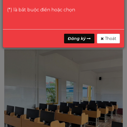
Hình ảnh sắc nét:
Bảo vệ thị lực học sinh, vận
hành ổn định suốt thời gian dài.
(*) là bắt buộc điền hoặc chọn
Giá thành cạnh tranh:
Giải pháp tối ưu nhất
cho ngân sách dự án giáo dục.
Phù hợp triển khai số lượng lớn:
Dễ dàng lắp
đặt cho phòng tin học, trung tâm đào tạo.
Đăng ký
Thoát