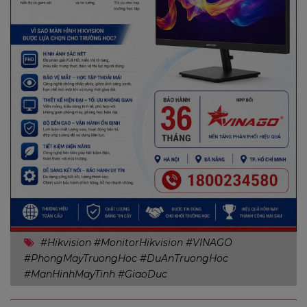
#Hikvision #MonitorHikvision #VINAGO
#PhongMayTruongHoc #DuAnTruongHoc
#ManHinhMayTinh #GiaoDuc