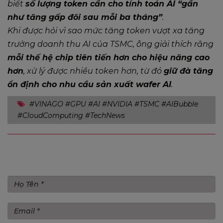
biết
số lượng token cần cho tính toán AI “gần
như tăng gấp đôi sau mỗi ba tháng”
.
Khi được hỏi vì sao mức tăng token vượt xa tăng
trưởng doanh thu AI của TSMC, ông giải thích rằng
mỗi thế hệ chip tiên tiến hơn cho hiệu năng cao
hơn
, xử lý được nhiều token hơn, từ đó
giữ đà tăng
ổn định cho nhu cầu sản xuất wafer AI
.
#VINAGO #GPU #AI #NVIDIA #TSMC #AIBubble
#CloudComputing #TechNews
Gửi bình luận