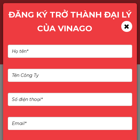
ĐĂNG KÝ TRỞ THÀNH ĐẠI LÝ
CỦA VINAGO
Giá thuê GPU lao dốc –
Dấu hiệu bong bóng AI bắt
đầu xì hơi?