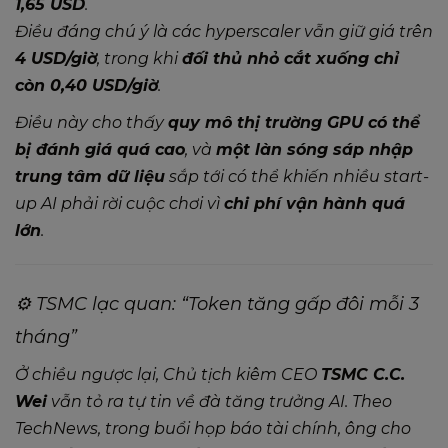
1,65 USD
.
Điều đáng chú ý là các hyperscaler vẫn giữ giá trên
4 USD/giờ
, trong khi
đối thủ nhỏ cắt xuống chỉ
còn 0,40 USD/giờ
.
Điều này cho thấy
quy mô thị trường GPU có thể
bị đánh giá quá cao
, và
một làn sóng sáp nhập
trung tâm dữ liệu
sắp tới có thể khiến nhiều start-
up AI phải rời cuộc chơi vì
chi phí vận hành quá
lớn
.
⚙️ TSMC lạc quan: “Token tăng gấp đôi mỗi 3
tháng”
Ở chiều ngược lại, Chủ tịch kiêm CEO
TSMC C.C.
Wei
vẫn tỏ ra tự tin về đà tăng trưởng AI. Theo
TechNews
, trong buổi họp báo tài chính, ông cho