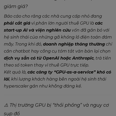
giảm giá?
Báo cáo cho rằng các nhà cung cấp nhỏ đang
phải cắt giá
vì phần lớn người thuê GPU là
các
start-up AI và viện nghiên cứu
vốn đã gắn bó với
hệ sinh thái của những gã khổng lồ điện toán đám
mây. Trong khi đó,
doanh nghiệp thông thường
chỉ
cần chatbot hay công cụ tóm tắt văn bản lại chọn
dịch vụ sẵn có từ OpenAI hoặc Anthropic
, trả tiền
theo số token thay vì thuê GPU trực tiếp.
Kết quả là,
các công ty “GPU-as-a-service” khó có
lãi
, khi lượng khách hàng bên ngoài hệ sinh thái
hyperscaler gần như không đáng kể.
⚠️ Thị trường GPU bị “thổi phồng” và nguy cơ
sụp đổ