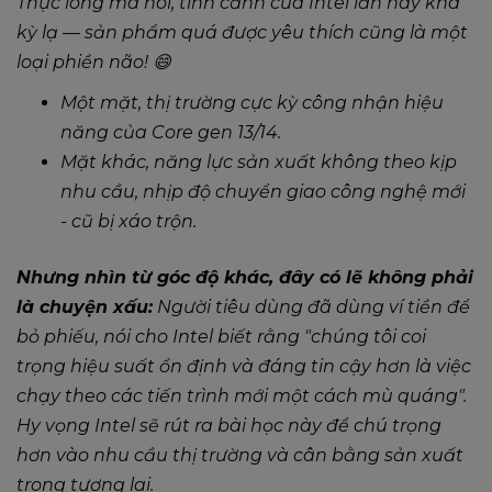
Thực lòng mà nói, tình cảnh của Intel lần này khá
kỳ lạ — sản phẩm quá được yêu thích cũng là một
loại phiền não! 😄
Một mặt, thị trường cực kỳ công nhận hiệu
năng của Core gen 13/14.
Mặt khác, năng lực sản xuất không theo kịp
nhu cầu, nhịp độ chuyển giao công nghệ mới
- cũ bị xáo trộn.
Nhưng nhìn từ góc độ khác, đây có lẽ không phải
là chuyện xấu:
Người tiêu dùng đã dùng ví tiền để
bỏ phiếu, nói cho Intel biết rằng
"chúng tôi coi
trọng hiệu suất ổn định và đáng tin cậy hơn là việc
chạy theo các tiến trình mới một cách mù quáng"
.
Hy vọng Intel sẽ rút ra bài học này để chú trọng
hơn vào nhu cầu thị trường và cân bằng sản xuất
trong tương lai.