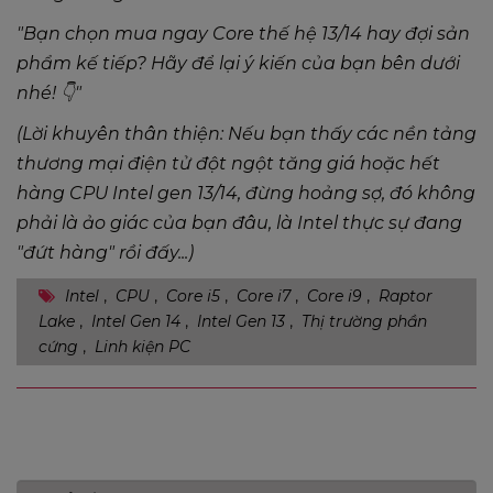
"Bạn chọn mua ngay Core thế hệ 13/14 hay đợi sản
phẩm kế tiếp? Hãy để lại ý kiến của bạn bên dưới
nhé! 👇"
(Lời khuyên thân thiện: Nếu bạn thấy các nền tảng
thương mại điện tử đột ngột tăng giá hoặc hết
hàng CPU Intel gen 13/14, đừng hoảng sợ, đó không
phải là ảo giác của bạn đâu, là Intel thực sự đang
"đứt hàng" rồi đấy...)
Intel
,
CPU
,
Core i5
,
Core i7
,
Core i9
,
Raptor
Lake
,
Intel Gen 14
,
Intel Gen 13
,
Thị trường phần
cứng
,
Linh kiện PC
Gửi bình luận