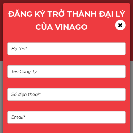
ĐĂNG KÝ TRỞ THÀNH ĐẠI LÝ
CỦA VINAGO
Hàng tồn kho còn khó săn
hơn giày giới hạn! CPU
Intel thế hệ 13/14 báo động
đỏ toàn cầu! Giám đốc cấp
cao cảnh báo: Không mua
bây giờ, tháng sau có thể