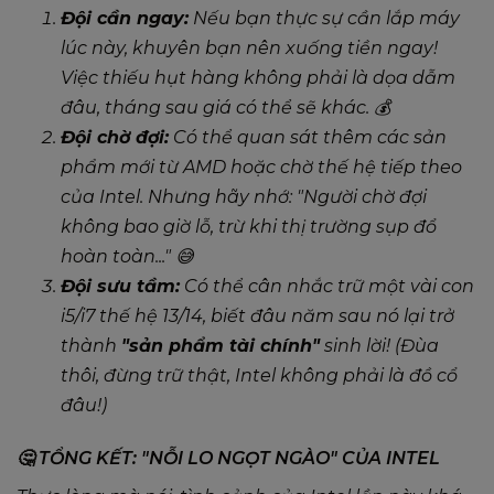
Đội cần ngay:
Nếu bạn thực sự cần lắp máy
lúc này, khuyên bạn nên xuống tiền ngay!
Việc thiếu hụt hàng không phải là dọa dẫm
đâu, tháng sau giá có thể sẽ khác. 💰
Đội chờ đợi:
Có thể quan sát thêm các sản
phẩm mới từ AMD hoặc chờ thế hệ tiếp theo
của Intel. Nhưng hãy nhớ: "Người chờ đợi
không bao giờ lỗ, trừ khi thị trường sụp đổ
hoàn toàn..." 😅
Đội sưu tầm:
Có thể cân nhắc trữ một vài con
i5/i7 thế hệ 13/14, biết đâu năm sau nó lại trở
thành
"sản phẩm tài chính"
sinh lời! (Đùa
thôi, đừng trữ thật, Intel không phải là đồ cổ
đâu!)
🤔 TỔNG KẾT: "NỖI LO NGỌT NGÀO" CỦA INTEL