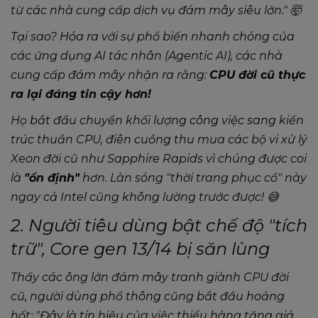
từ các nhà cung cấp dịch vụ đám mây siêu lớn."
🤯
Tại sao? Hóa ra với sự phổ biến nhanh chóng của
các ứng dụng AI tác nhân (Agentic AI), các nhà
cung cấp đám mây nhận ra rằng:
CPU đời cũ thực
ra lại đáng tin cậy hơn!
Họ bắt đầu chuyển khối lượng công việc sang kiến
trúc thuần CPU, điên cuồng thu mua các bộ vi xử lý
Xeon đời cũ như Sapphire Rapids vì chúng được coi
là
"ổn định"
hơn. Làn sóng "thời trang phục cổ" này
ngay cả Intel cũng không lường trước được! 😅
2. Người tiêu dùng bật chế độ "tích
trữ", Core gen 13/14 bị săn lùng
Thấy các ông lớn đám mây tranh giành CPU đời
cũ, người dùng phổ thông cũng bắt đầu hoảng
hốt:
"Đây là tín hiệu của việc thiếu hàng tăng giá