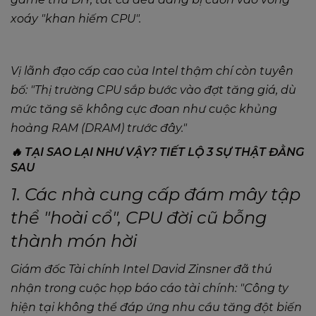
xoáy "khan hiếm CPU".
Vị lãnh đạo cấp cao của Intel thậm chí còn tuyên
bố:
"Thị trường CPU sắp bước vào đợt tăng giá, dù
mức tăng sẽ không cực đoan như cuộc khủng
hoảng RAM (DRAM) trước đây."
🔥 TẠI SAO LẠI NHƯ VẬY? TIẾT LỘ 3 SỰ THẬT ĐẰNG
SAU
1. Các nhà cung cấp đám mây tập
thể "hoài cổ", CPU đời cũ bỗng
thành món hời
Giám đốc Tài chính Intel David Zinsner đã thú
nhận trong cuộc họp báo cáo tài chính:
"Công ty
hiện tại không thể đáp ứng nhu cầu tăng đột biến