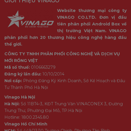
GIỚI THIỆU VINAGO
Website thương mại công ty
VINAGO CO.LTD. Đơn vị đầu
tiên phân phối Android Box về
thị trường Việt Nam. VINAGO
phân phối hơn 20 thương hiệu công nghệ hàng đầu
thế giới.
CÔNG TY TNHH PHÂN PHỐI CÔNG NGHỆ VÀ DỊCH VỤ
MỚI RỒNG VIỆT
Mã số thuế:
0106663279
Đăng ký lần đầu:
10/10/2014
Nơi cấp:
Phòng Đăng Ký Kinh Doanh, Sở Kế Hoạch và Đầu
Tư Thành Phố Hà Nội
Vinago Hà Nội
Hà Nội:
Số 11BT4-3, KĐT Trung Văn VINACONEX 3, Đường
Trung Thư, Phường Đại Mỗ, TP.Hà Nội
Hotline: 1800.2345.80
Vinago Hồ Chí Minh
HCM:
Số 449/23/10 Trường Chinh, Phường Tân Bình,