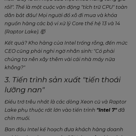
rồi!"
. Thế là một cuộc vận động "tích trữ CPU" toàn
dân bắt đầu! Mọi người đổ xô đi mua và khóa
nguồn hàng các bộ vi xử lý Core thế hệ 13 và 14
(Raptor Lake). 🤯
Kết quả? Kho hàng của Intel trống rỗng, đến mức
CEO cũng phải nghi ngờ nhân sinh:
"Có phải
chúng ta nên xây thêm vài cái nhà máy nữa
không?"
3. Tiến trình sản xuất "tiến thoái
lưỡng nan"
Điều trớ trêu nhất là các dòng Xeon cũ và Raptor
Lake phụ thuộc rất lớn vào tiến trình
"Intel 7"
đã
chín muồi.
Ban đầu Intel kế hoạch đưa khách hàng doanh