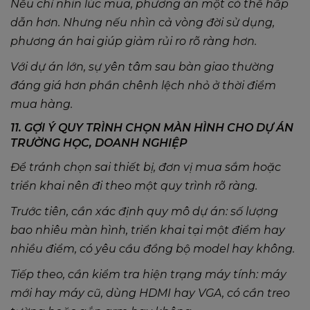
Nếu chỉ nhìn lúc mua, phương án một có thể hấp
dẫn hơn. Nhưng nếu nhìn cả vòng đời sử dụng,
phương án hai giúp giảm rủi ro rõ ràng hơn.
Với dự án lớn, sự yên tâm sau bàn giao thường
đáng giá hơn phần chênh lệch nhỏ ở thời điểm
mua hàng.
11. GỢI Ý QUY TRÌNH CHỌN MÀN HÌNH CHO DỰ ÁN
TRƯỜNG HỌC, DOANH NGHIỆP
Để tránh chọn sai thiết bị, đơn vị mua sắm hoặc
triển khai nên đi theo một quy trình rõ ràng.
Trước tiên, cần xác định quy mô dự án: số lượng
bao nhiêu màn hình, triển khai tại một điểm hay
nhiều điểm, có yêu cầu đồng bộ model hay không.
Tiếp theo, cần kiểm tra hiện trạng máy tính: máy
mới hay máy cũ, dùng HDMI hay VGA, có cần treo