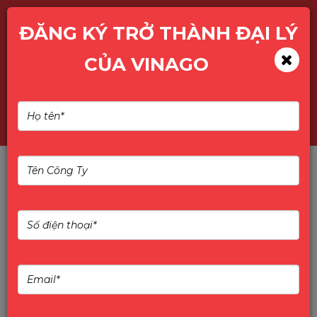
ĐĂNG KÝ TRỞ THÀNH ĐẠI LÝ
CỦA VINAGO
Kinh Nghiệm Chọn Màn
Hình Cho Dự Án 100–500
Máy: Đừng Chỉ Nhìn Giá
Chia sẻ kinh nghiệm chọn màn hình cho dự án
trường học, doanh nghiệp, phòng máy số lượng
lớn. Cách đánh giá độ bền, tỷ lệ lỗi, bảo hành và