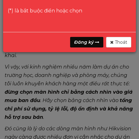
màn hình
, bài toán hoàn toàn khác.
(*) là bắt buộc điền hoặc chọn
Lúc này, màn hình không còn là một thiết bị đơn lẻ.
Nó trở thành một phần của hệ thống vận hành.
Một lỗi nhỏ nếu xuất hiện trên diện rộng có thể
ảnh hưởng đến tiến độ nghiệm thu, trải nghiệm sử
Đăng ký
Thoát
dụng, chi phí bảo hành và uy tín của đơn vị triển
khai.
Vì vậy, với kinh nghiệm nhiều năm làm dự án cho
trường học, doanh nghiệp và phòng máy, chúng
tôi luôn khuyên khách hàng một điều rất thực tế:
đừng chọn màn hình chỉ bằng cách nhìn vào giá
mua ban đầu
. Hãy chọn bằng cách nhìn vào
tổng
chi phí sử dụng, tỷ lệ lỗi, độ ổn định và khả năng
hỗ trợ sau bán
.
Đó cũng là lý do các dòng màn hình như Hikvision
ngày càng được nhiều đơn vị cân nhắc cho dự án