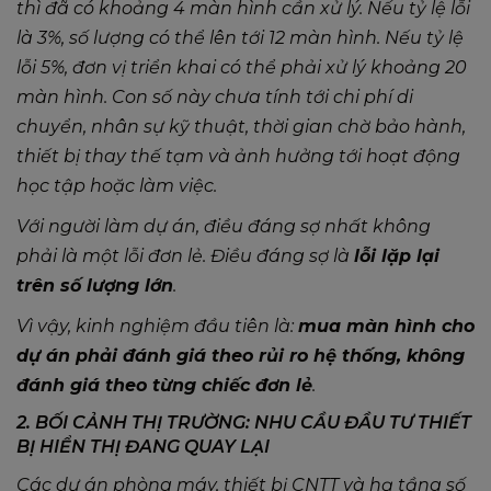
thì đã có khoảng 4 màn hình cần xử lý. Nếu tỷ lệ lỗi
là 3%, số lượng có thể lên tới 12 màn hình. Nếu tỷ lệ
lỗi 5%, đơn vị triển khai có thể phải xử lý khoảng 20
màn hình. Con số này chưa tính tới chi phí di
chuyển, nhân sự kỹ thuật, thời gian chờ bảo hành,
thiết bị thay thế tạm và ảnh hưởng tới hoạt động
học tập hoặc làm việc.
Với người làm dự án, điều đáng sợ nhất không
phải là một lỗi đơn lẻ. Điều đáng sợ là
lỗi lặp lại
trên số lượng lớn
.
Vì vậy, kinh nghiệm đầu tiên là:
mua màn hình cho
dự án phải đánh giá theo rủi ro hệ thống, không
đánh giá theo từng chiếc đơn lẻ
.
2. BỐI CẢNH THỊ TRƯỜNG: NHU CẦU ĐẦU TƯ THIẾT
BỊ HIỂN THỊ ĐANG QUAY LẠI
Các dự án phòng máy, thiết bị CNTT và hạ tầng số