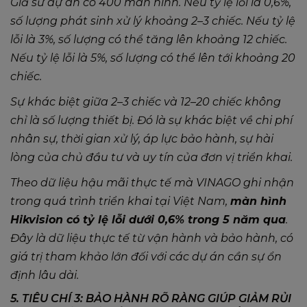
Giả sử dự án có 400 màn hình. Nếu tỷ lệ lỗi là 0,6%,
số lượng phát sinh xử lý khoảng 2–3 chiếc. Nếu tỷ lệ
lỗi là 3%, số lượng có thể tăng lên khoảng 12 chiếc.
Nếu tỷ lệ lỗi là 5%, số lượng có thể lên tới khoảng 20
chiếc.
Sự khác biệt giữa 2–3 chiếc và 12–20 chiếc không
chỉ là số lượng thiết bị. Đó là sự khác biệt về chi phí
nhân sự, thời gian xử lý, áp lực bảo hành, sự hài
lòng của chủ đầu tư và uy tín của đơn vị triển khai.
Theo dữ liệu hậu mãi thực tế mà VINAGO ghi nhận
trong quá trình triển khai tại Việt Nam,
màn hình
Hikvision có tỷ lệ lỗi dưới 0,6% trong 5 năm qua
.
Đây là dữ liệu thực tế từ vận hành và bảo hành, có
giá trị tham khảo lớn đối với các dự án cần sự ổn
định lâu dài.
5. TIÊU CHÍ 3: BẢO HÀNH RÕ RÀNG GIÚP GIẢM RỦI