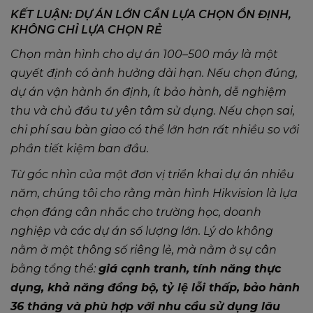
KẾT LUẬN: DỰ ÁN LỚN CẦN LỰA CHỌN ỔN ĐỊNH,
KHÔNG CHỈ LỰA CHỌN RẺ
Chọn màn hình cho dự án 100–500 máy là một
quyết định có ảnh hưởng dài hạn. Nếu chọn đúng,
dự án vận hành ổn định, ít bảo hành, dễ nghiệm
thu và chủ đầu tư yên tâm sử dụng. Nếu chọn sai,
chi phí sau bàn giao có thể lớn hơn rất nhiều so với
phần tiết kiệm ban đầu.
Từ góc nhìn của một đơn vị triển khai dự án nhiều
năm, chúng tôi cho rằng màn hình Hikvision là lựa
chọn đáng cân nhắc cho trường học, doanh
nghiệp và các dự án số lượng lớn. Lý do không
nằm ở một thông số riêng lẻ, mà nằm ở sự cân
bằng tổng thể:
giá cạnh tranh, tính năng thực
dụng, khả năng đồng bộ, tỷ lệ lỗi thấp, bảo hành
36 tháng và phù hợp với nhu cầu sử dụng lâu