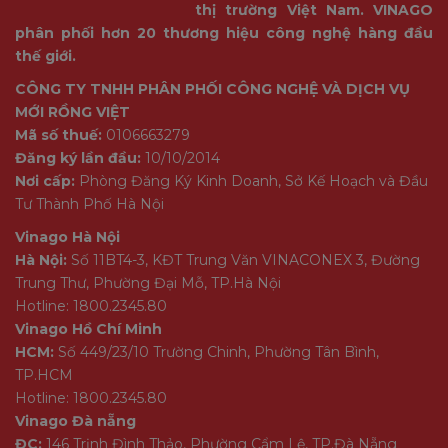
thị trường Việt Nam. VINAGO
phân phối hơn 20 thương hiệu công nghệ hàng đầu
thế giới.
CÔNG TY TNHH PHÂN PHỐI CÔNG NGHỆ VÀ DỊCH VỤ
MỚI RỒNG VIỆT
Mã số thuế:
0106663279
Đăng ký lần đầu:
10/10/2014
Nơi cấp:
Phòng Đăng Ký Kinh Doanh, Sở Kế Hoạch và Đầu
Tư Thành Phố Hà Nội
Vinago Hà Nội
Hà Nội:
Số 11BT4-3, KĐT Trung Văn VINACONEX 3, Đường
Trung Thư, Phường Đại Mỗ, TP.Hà Nội
Hotline: 1800.2345.80
Vinago Hồ Chí Minh
HCM:
Số 449/23/10 Trường Chinh, Phường Tân Bình,
TP.HCM
Hotline: 1800.2345.80
Vinago Đà nẵng
ĐC:
146 Trịnh Đình Thảo, Phường Cẩm Lệ, TP.Đà Nẵng