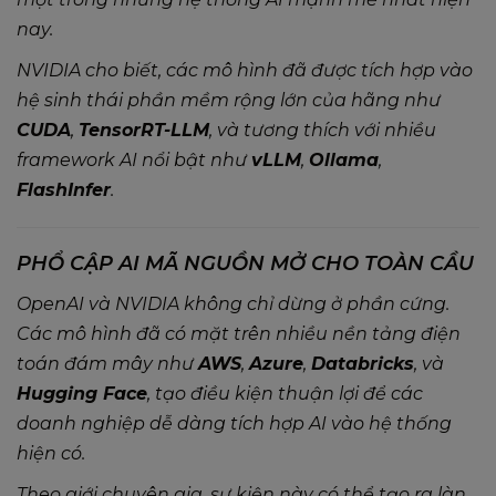
nay.
NVIDIA cho biết, các mô hình đã được tích hợp vào
hệ sinh thái phần mềm rộng lớn của hãng như
CUDA
,
TensorRT-LLM
, và tương thích với nhiều
framework AI nổi bật như
vLLM
,
Ollama
,
FlashInfer
.
PHỔ CẬP AI MÃ NGUỒN MỞ CHO TOÀN CẦU
OpenAI và NVIDIA không chỉ dừng ở phần cứng.
Các mô hình đã có mặt trên nhiều nền tảng điện
toán đám mây như
AWS
,
Azure
,
Databricks
, và
Hugging Face
, tạo điều kiện thuận lợi để các
doanh nghiệp dễ dàng tích hợp AI vào hệ thống
hiện có.
Theo giới chuyên gia, sự kiện này có thể tạo ra làn