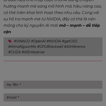
hướng mạnh mẽ sang mô hình mở, hiệu năng cao,
có thể triển khai linh hoạt theo nhu cầu. Cùng với
sự hỗ trợ mạnh mẽ từ NVIDIA, đây có thể là nền
móng cho kỷ nguyên AI mới:
mở – mạnh – dễ tiếp
cận
.
#VINAGO #OpenAI #NVIDIA #gptOSS
#AImaNguonMo #GPUBlackwell #AIInference
#CUDA #AIEnterprise
Gửi bình luận