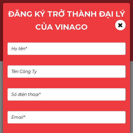
ĐĂNG KÝ TRỞ THÀNH ĐẠI LÝ
CỦA VINAGO
OpenAI hợp tác NVIDIA ra
mắt bộ đôi mô hình AI mã
nguồn mở, tối ưu cho mọi
cấp độ phần cứng