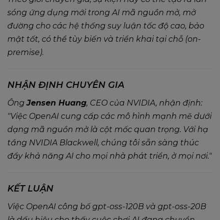
sóng ứng dụng mới trong AI mã nguồn mở, mở
đường cho các hệ thống suy luận tốc độ cao, bảo
mật tốt, có thể tùy biến và triển khai tại chỗ (on-
premise).
NHẬN ĐỊNH CHUYÊN GIA
Ông
Jensen Huang
, CEO của NVIDIA, nhận định:
"Việc OpenAI cung cấp các mô hình mạnh mẽ dưới
dạng mã nguồn mở là cột mốc quan trọng. Với hạ
tầng NVIDIA Blackwell, chúng tôi sẵn sàng thúc
đẩy khả năng AI cho mọi nhà phát triển, ở mọi nơi."
KẾT LUẬN
Việc OpenAI công bố gpt-oss-120B và gpt-oss-20B
là dấu hiệu cho thấy cuộc chơi AI đang chuyển