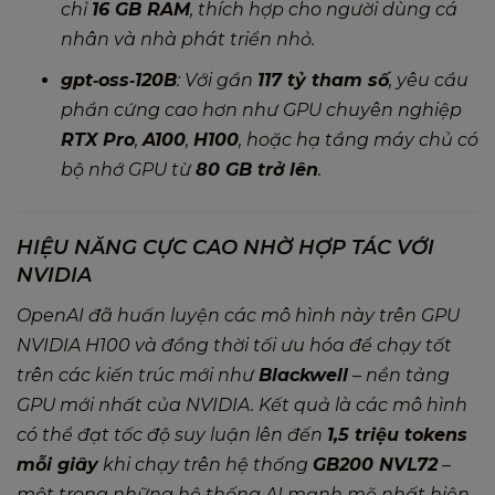
chỉ
16 GB RAM
, thích hợp cho người dùng cá
nhân và nhà phát triển nhỏ.
gpt‑oss‑120B
: Với gần
117 tỷ tham số
, yêu cầu
phần cứng cao hơn như GPU chuyên nghiệp
RTX Pro
,
A100
,
H100
, hoặc hạ tầng máy chủ có
bộ nhớ GPU từ
80 GB trở lên
.
HIỆU NĂNG CỰC CAO NHỜ HỢP TÁC VỚI
NVIDIA
OpenAI đã huấn luyện các mô hình này trên GPU
NVIDIA H100 và đồng thời tối ưu hóa để chạy tốt
trên các kiến trúc mới như
Blackwell
– nền tảng
GPU mới nhất của NVIDIA. Kết quả là các mô hình
có thể đạt tốc độ suy luận lên đến
1,5 triệu tokens
mỗi giây
khi chạy trên hệ thống
GB200 NVL72
–
một trong những hệ thống AI mạnh mẽ nhất hiện