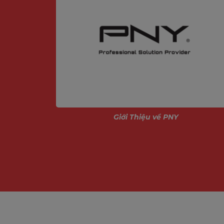
ính
Giới Thiệu về PNY