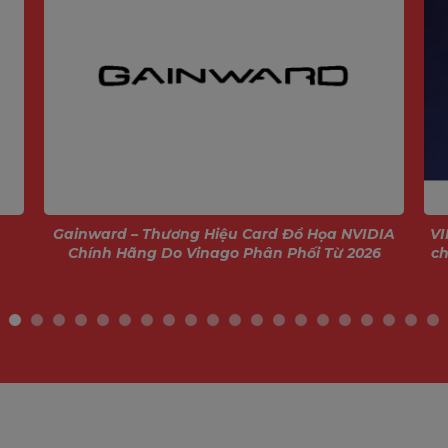
Gainward – Thương Hiệu Card Đồ Họa NVIDIA
VI
Chính Hãng Do Vinago Phân Phối Từ 2026
ch