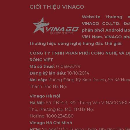
GIỚI THIỆU VINAGO
Website thương 
VINAGO CO.LTD. Đơ
phân phối Android Bo
Việt Nam. VINAGO ph
thương hiệu công nghệ hàng đầu thế giới.
CÔNG TY TNHH PHÂN PHỐI CÔNG NGHỆ VÀ D
RỒNG VIỆT
Mã số thuế:
0106663279
Đăng ký lần đầu:
10/10/2014
Nơi cấp:
Phòng Đăng Ký Kinh Doanh, Sở Kế Hoạ
Thành Phố Hà Nội
Vinago Hà Nội
Hà Nội:
Số 11BT4-3, KĐT Trung Văn VINACONEX 
Thư, Phường Đại Mỗ, TP.Hà Nội
Hotline: 1800.2345.80
Vinago Hồ Chí Minh
HCM:
Số 449/23/10 Trường Chinh, Phường Tân B