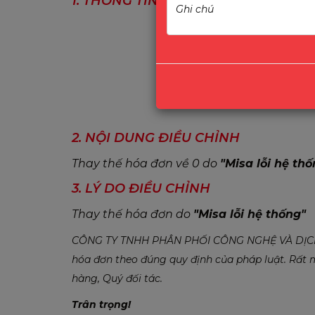
1. THÔNG TIN HÓA ĐƠN ĐIỀU CHỈNH 
2. NỘI DUNG ĐIỀU CHỈNH
Thay thế hóa đơn về 0 do
"Misa lỗi hệ thố
3. LÝ DO ĐIỀU CHỈNH
Thay thế hóa đơn do
"Misa lỗi hệ thống"
CÔNG TY TNHH PHÂN PHỐI CÔNG NGHỆ VÀ DỊCH V
hóa đơn theo đúng quy định của pháp luật. Rất
hàng, Quý đối tác.
Trân trọng!