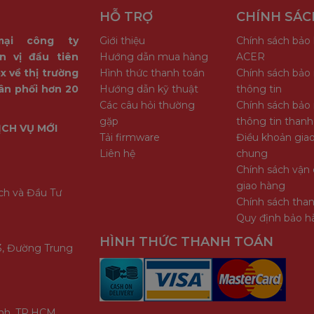
HỖ TRỢ
CHÍNH SÁC
mại công ty
Giới thiệu
Chính sách bảo
n vị đầu tiên
Hướng dẫn mua hàng
ACER
x về thị trường
Hình thức thanh toán
Chính sách bảo
ân phối hơn 20
Hướng dẫn kỹ thuật
thông tin
Các câu hỏi thường
Chính sách bảo
gặp
thông tin thanh
ỊCH VỤ MỚI
Tải firmware
Điều khoản giao
Liên hệ
chung
Chính sách vận 
giao hàng
ch và Đầu Tư
Chính sách tha
Quy định bảo h
HÌNH THỨC THANH TOÁN
3, Đường Trung
ình, TP.HCM