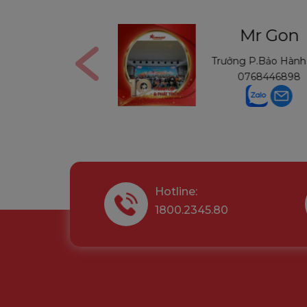
 Nga
Mr Gon
0906291210
Trưởng P.Bảo Hành 
0768446898
Hotline:
1800.2345.80