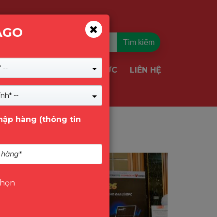
AGO
Tìm kiếm
 --
TIN TỨC
LIÊN HỆ
VỤ & GIẢI PHÁP
nh* --
nhập hàng (thông tin
Tin Tức
chọn