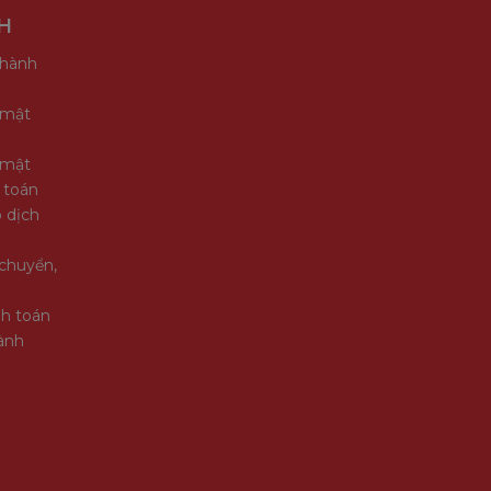
H
 hành
 mật
 mật
 toán
 dịch
chuyển,
nh toán
ành