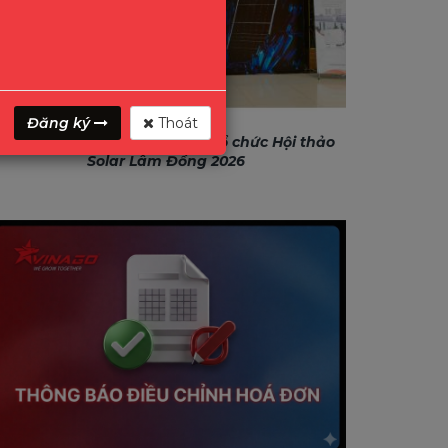
Đăng ký
Thoát
GONEO & VINAGO hân hạnh tổ chức Hội thảo
Solar Lâm Đồng 2026