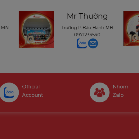
Mr Thường
MN
Trưởng P.Bảo Hành MB
0971234540
Official
Nhóm
Account
Zalo