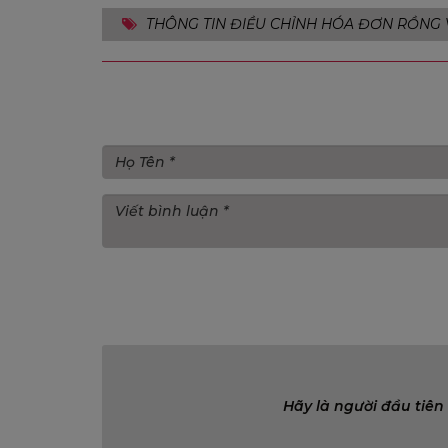
THÔNG TIN ĐIỀU CHỈNH HÓA ĐƠN RỒNG 
Gửi bình luận
Bình luận (0)
Hãy là người đầu tiên 