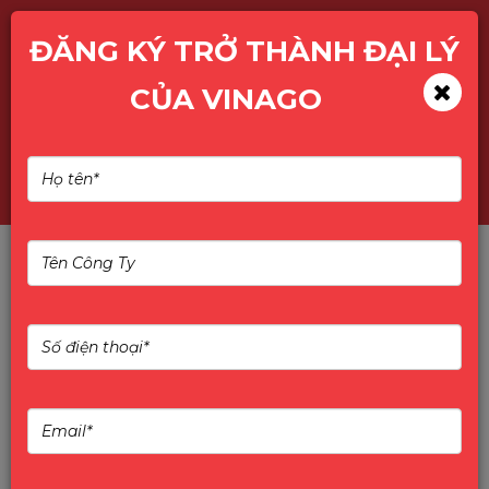
ĐĂNG KÝ TRỞ THÀNH ĐẠI LÝ
CỦA VINAGO
TỔNG KẾT SỰ KIỆN RA
MẮT HIKSEMI & CHIẾN
LƯỢC PHÁT TRIỂN 2025
TỔNG KẾT SỰ KIỆN RA MẮT HIKSEMI &
CHIẾN LƯỢC PHÁT TRIỂN 2025
Sự kiện ra mắt Hiksemi đã diễn ra thành công,