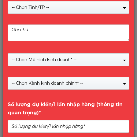
đánh dấu cột mốc quan trọng trong hành trình
-- Chọn Tỉnh/TP --
hợp tác giữa Vinago và Hiksemi. Chương trình
không chỉ giới thiệu thương hiệu Hiksemi đến thị
trường mà còn mang đến những thông tin quan
trọng về chiến lược phát triển trong năm 2025.
-- Chọn Mô hình kinh doanh* --
-- Chọn Kênh kinh doanh chính* --
Số lượng dự kiến/1 lần nhập hàng (thông tin
quan trọng)*