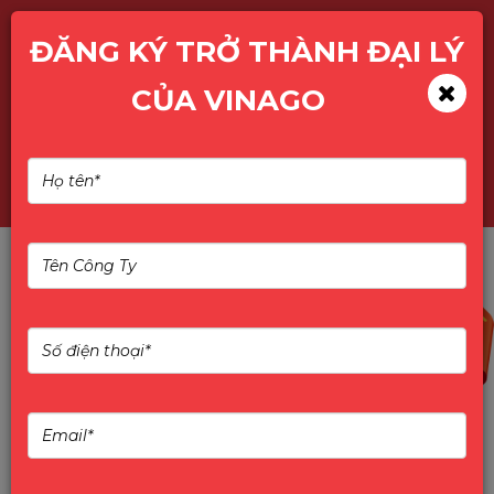
ĐĂNG KÝ TRỞ THÀNH ĐẠI LÝ
CỦA VINAGO
TÌM KIẾM SẢN PHẨM
10%