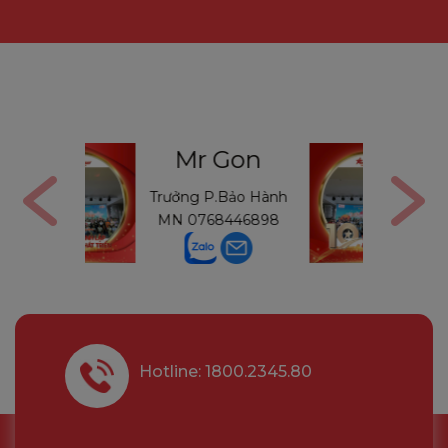
Gon
Mr Thường
Bảo Hành
Trưởng P.Bảo Hành
446898
MB
0971234540
Hotline: 1800.2345.80