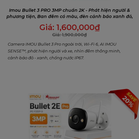
Imou Bullet 3 PRO 3MP chuẩn 2K - Phát hiện người &
phương tiện, Ban đêm có màu, đèn cảnh báo xanh đỏ,
Đàm thoại 2 chiều
Giá:
1,600,000
₫
Giá:
1,900,000
₫
Camera IMOU Bullet 3 Pro ngoài trời, Wi-Fi 6, AI IMOU
SENSE™, phát hiện người và xe, nhìn đêm thông minh,
cảnh báo đỏ - xanh, chống nước IP67.
20%