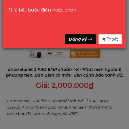
(*) là bắt buộc điền hoặc chọn
Đăng ký
Thoát
Imou Bullet 3 PRO 8MP chuẩn 4K - Phát hiện người &
phương tiện, Ban đêm có màu, đèn cảnh báo xanh đỏ,
Đàm thoại 2 chiều
Giá:
2,000,000
₫
Camera IMOU Bullet 3 Pro ngoài trời, Wi-Fi 6, AI IMOU
SENSE™, phát hiện người và xe, nhìn đêm thông minh,
cảnh báo đỏ - xanh, chống nước IP67.