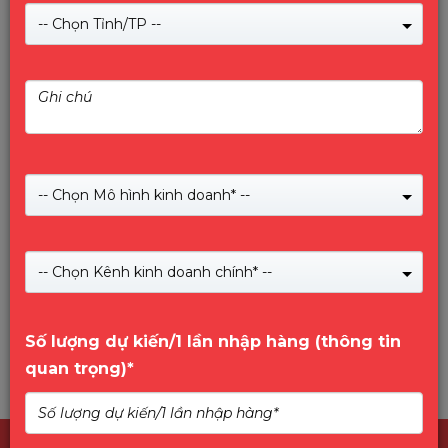
-- Chọn Tỉnh/TP --
LED KODA KD-LED20A-2K, NEW 2021
Giá:
1,990,000
₫
-- Chọn Mô hình kinh doanh* --
Giá:
2,100,000
₫
KODA – Màu sắc chân thực – thương hiệu 30 năm trên thế
giới. Sử dụng tấm nền INNOLUX mới 100%, BH 24 tháng.
-- Chọn Kênh kinh doanh chính* --
Số lượng dự kiến/1 lần nhập hàng (thông tin
quan trọng)*