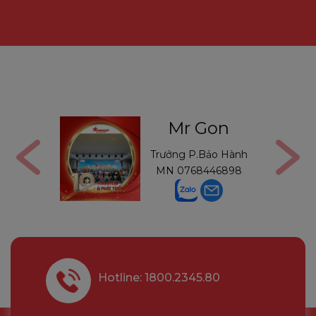
ga
Mr Gon
6291210
Trưởng P.Bảo Hành
MN
0768446898
Hotline: 1800.2345.80