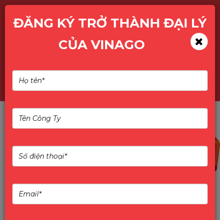
ĐĂNG KÝ TRỞ THÀNH ĐẠI LÝ
CỦA VINAGO
TÌM KIẾM SẢN PHẨM
10%