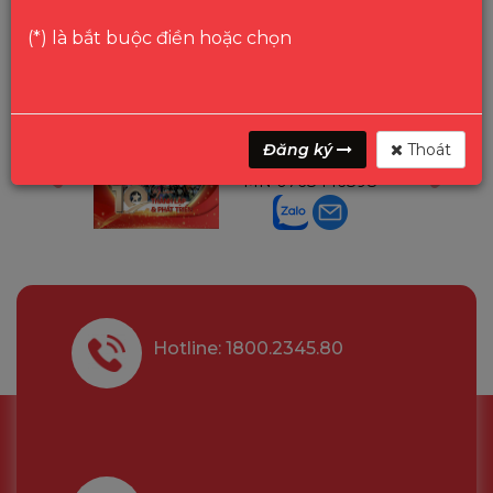
(*) là bắt buộc điền hoặc chọn
ga
Mr Gon
Đăng ký
Thoát
6291210
Trưởng P.Bảo Hành
MN
0768446898
Hotline: 1800.2345.80