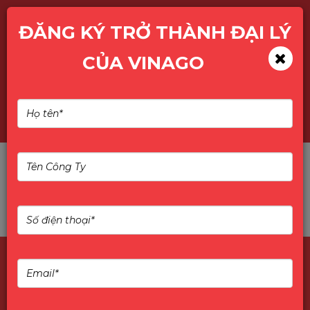
ĐĂNG KÝ TRỞ THÀNH ĐẠI LÝ
CỦA VINAGO
TÌM KIẾM SẢN PHẨM
Không tìm thấy sản phẩm