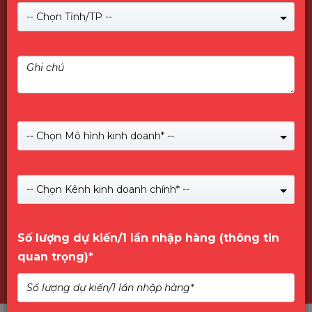
-- Chọn Tỉnh/TP --
-- Chọn Mô hình kinh doanh* --
Giới Thiệu về PNY
-- Chọn Kênh kinh doanh chính* --
Số lượng dự kiến/1 lần nhập hàng (thông tin
quan trọng)*