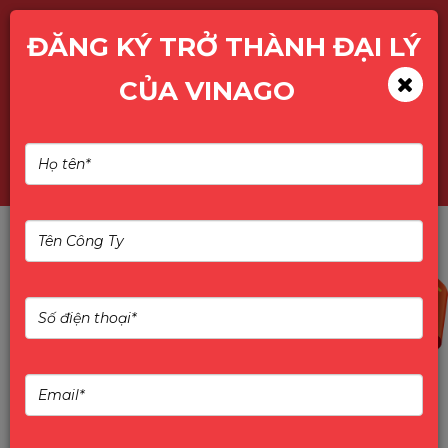
ĐĂNG KÝ TRỞ THÀNH ĐẠI LÝ
CỦA VINAGO
TÌM KIẾM SẢN PHẨM
10%