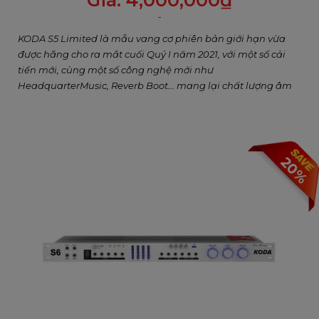
Giá:
4,000,000
₫
KODA S5 Limited là mẫu vang cơ phiên bản giới hạn vừa
được hãng cho ra mắt cuối Quý I năm 2021, với một số cải
tiến mới, cùng một số công nghệ mới như
HeadquarterMusic, Reverb Boot... mang lại chất lượng âm
thanh tốt hơn rất nhiều so với các sản phẩm giá rẻ, hàng
giả hàng nhái hiện nay đang tràn lan trên thị trường
20%