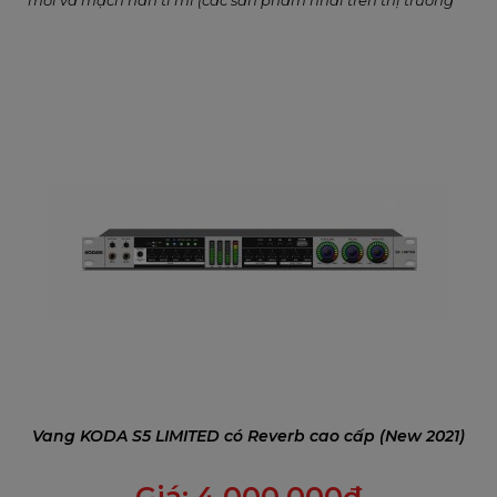
mới và mạch hàn tỉ mỉ (các sản phẩm nhái trên thị trường
hiện nay dùng mạch dán kém chất lượng), giúp mang lại
dải âm thanh sống động, sạch sẽ cho bộ dàn
Vang KODA S5 LIMITED có Reverb cao cấp (New 2021)