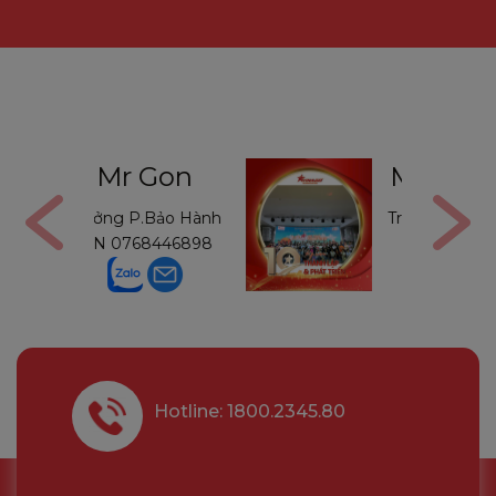
Gon
Mr Thường
Bảo Hành
Trưởng P.Bảo Hành
446898
MB
0971234540
Hotline: 1800.2345.80