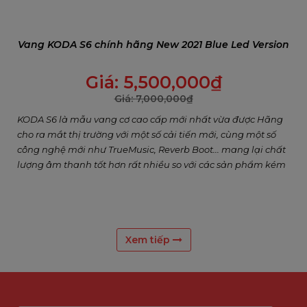
Vang KODA S6 chính hãng New 2021 Blue Led Version
Giá:
5,500,000
₫
Giá:
7,000,000
₫
KODA S6 là mẫu vang cơ cao cấp mới nhất vừa được Hãng
cho ra mắt thị trường với một số cải tiến mới, cùng một số
công nghệ mới như TrueMusic, Reverb Boot... mang lại chất
lượng âm thanh tốt hơn rất nhiều so với các sản phẩm kém
chất lượng hiện nay đang tràn ngập thị trường. Một sản
phẩm xứng đáng nằm trong danh sách lựa chọn của người
tiêu dùng thông thái
Xem tiếp