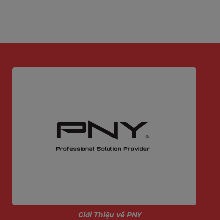
➟ MIXIE được VINAGO CO., LTD Phân Phối
Độc Quyền Toàn Quốc:
Hà Nội: Số 15 Ngõ 121 Thái Hà, Đống Đa, Hà
Nội
Đà Nẵng: 293 Nguyễn Tri Phương, Quận Hải
Châu, Đà Nẵng
Hồ Chí Minh: 51/10 Thành Thái, P14, Quận 10,
TP Hồ Chí Minh
Hotline: 19000331 - 19000334
➟ Liên hệ làm đại lý: 0904655447 (Miền Bắc) -
0987256898 (Miền Nam)
Website:
www.mixie.vn
➟ Quý Khách có nhu cầu làm đại lý vui lòng
liên hệ hotline hoặc inbox, comment để được
nhận chính sách chiết khấu đại lý tốt nhất
Giới Thiệu về PNY