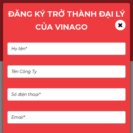
ĐĂNG KÝ TRỞ THÀNH ĐẠI LÝ
CỦA VINAGO