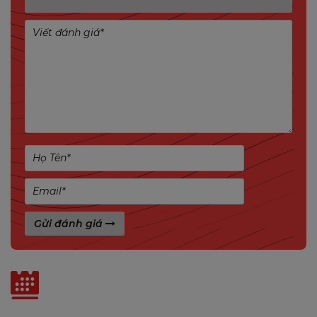
Gửi đánh giá
Tin liên quan
✬ THÔNG SỐ MIXIE MT-4100: