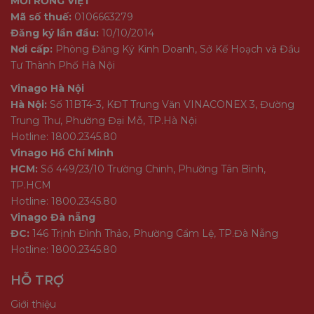
MỚI RỒNG VIỆT
Mã số thuế:
0106663279
Đăng ký lần đầu:
10/10/2014
Nơi cấp:
Phòng Đăng Ký Kinh Doanh, Sở Kế Hoạch và Đầu
Tư Thành Phố Hà Nội
Vinago Hà Nội
Hà Nội:
Số 11BT4-3, KĐT Trung Văn VINACONEX 3, Đường
Trung Thư, Phường Đại Mỗ, TP.Hà Nội
Hotline: 1800.2345.80
Vinago Hồ Chí Minh
HCM:
Số 449/23/10 Trường Chinh, Phường Tân Bình,
TP.HCM
Hotline: 1800.2345.80
Vinago Đà nẵng
ĐC:
146 Trịnh Đình Thảo, Phường Cẩm Lệ, TP.Đà Nẵng
Hotline: 1800.2345.80
HỖ TRỢ
Giới thiệu