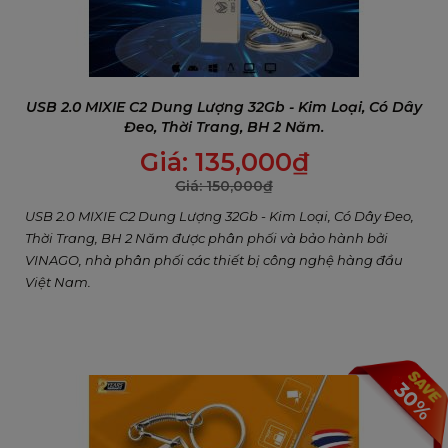
USB 2.0 MIXIE C2 Dung Lượng 32Gb - Kim Loại, Có Dây
➟ MIXIE là thương hiệu Bàn Phím, Chuột Máy
Đeo, Thời Trang, BH 2 Năm.
Tính Chuyên Dụng Bán Chạy Số 01 Tại Thái
Giá:
135,000
₫
Lan 🇹🇭Với 12 Giải Thưởng Chất Lượng Quốc
Giá:
150,000
₫
Tế🇹🇭
USB 2.0 MIXIE C2 Dung Lượng 32Gb - Kim Loại, Có Dây Đeo,
➟ MIXIE bền bỉ với thương hiệu gần 20 năm
Thời Trang, BH 2 Năm được phân phối và bảo hành bởi
VINAGO, nhà phân phối các thiết bị công nghệ hàng đầu
trên thị trường máy tính.
Việt Nam.
MIXIE thuộc công ty MISHEN Electronic thành
lập từ 2002, đây là công ty chuyên sản xuất
phụ kiện máy tính chuyên nghiệp, có trụ sở
30%
tại Thái Lan và Trung Quốc.
➟ 12 Giải Thưởng Chất Lượng Quốc Tế