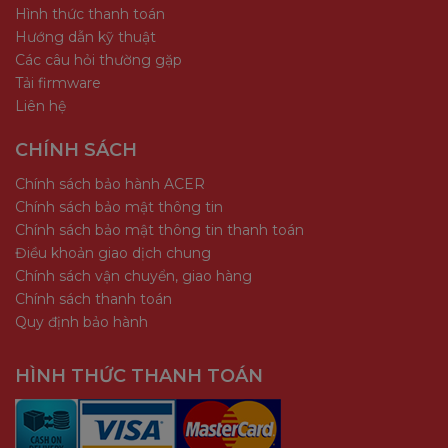
Hình thức thanh toán
Hướng dẫn kỹ thuật
Các câu hỏi thường gặp
Tải firmware
THÔNG SỐ CƠ BẢN CAMERA:
Liên hệ
Độ phân giải: 3MP(2304*1296)
CHÍNH SÁCH
Tầm nhìn ban đêm: 15m(49ft) Khoảng cách
Chính sách bảo hành ACER
ống kính cố định 2,8mm, tối đa. Khẩu độ F2.0
Chính sách bảo mật thông tin
Chính sách bảo mật thông tin thanh toán
Trường nhìn: 98°(H), 54°(V), 121°(D)
Điều khoản giao dịch chung
Pin sạc 5000mAh
Chính sách vận chuyển, giao hàng
Chính sách thanh toán
Mạng WiFi:IEEE802.11b/g/n,50m
Quy định bảo hành
Ứng dụng Imou trường mở: iOS, Android
HÌNH THỨC THANH TOÁN
Video & Âm thanh
Nén video: H.264&H.265