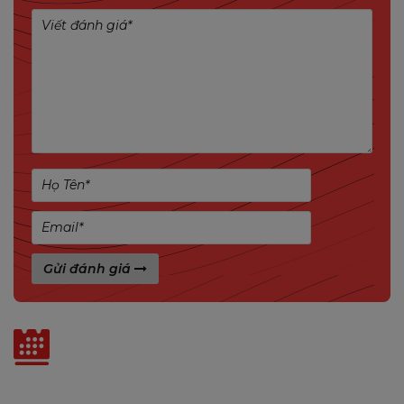
Camera Cell 3C dùng Pin lithium dung lượng lớn
5000mAh, thiết kế tiêu thụ điện năng thấp thân
thiện với môi trường và tiết kiệm năng lượng hơn,
có thể sạc đầy trong 3 giờ. Nếu bạn ghi 20 video 10
giây mỗi ngày, thời lượng pin có thể kéo dài tới 120
ngày (trong thử nghiệm của chúng tôi)
Gửi đánh giá
Tin liên quan