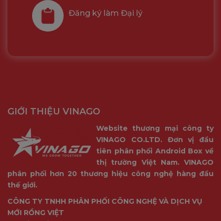
chặn vị khách không mời mà đến.
Đăng ký làm Đại lý
Kết nối ngôi nhà của bạn từ bất cứ đâu
GIỚI THIỆU VINAGO
Nó hỗ trợ đàm thoại hai chiều hoàn toàn song công với
Website thương mại công ty
chức năng khử tiếng vang tích hợp, cho phép bạn giao tiếp
VINAGO CO.LTD. Đơn vị đầu
mượt mà theo thời gian thực với người ở phía trước máy
tiên phân phối Android Box về
ảnh.
thị trường Việt Nam. VINAGO
phân phối hơn 20 thương hiệu công nghệ hàng đầu
thế giới.
CÔNG TY TNHH PHÂN PHỐI CÔNG NGHỆ VÀ DỊCH VỤ
MỚI RỒNG VIỆT