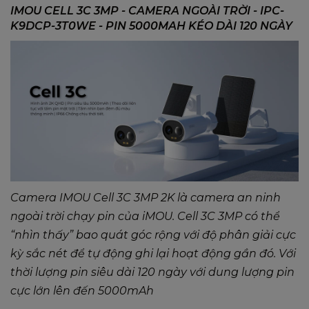
IMOU CELL 3C 3MP - CAMERA NGOÀI TRỜI - IPC-
K9DCP-3T0WE - PIN 5000MAH KÉO DÀI 120 NGÀY
Camera IMOU Cell 3C 3MP 2K là camera an ninh
ngoài trời chạy pin của iMOU. Cell 3C 3MP có thể
“nhìn thấy” bao quát góc rộng với độ phân giải cực
kỳ sắc nét để tự động ghi lại hoạt động gần đó. Với
thời lượng pin siêu dài 120 ngày với dung lượng pin
cực lớn lên đến 5000mAh