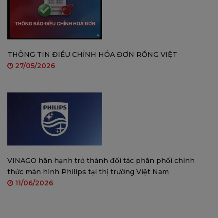
THÔNG TIN ĐIỀU CHỈNH HÓA ĐƠN RỒNG VIỆT
27/05/2026
Dung lượng Pin lớn và sạc nhanh USB-C
Dung lượng pin lớn 5.000mAh có thể kéo dài tới 120 ngày
và được trang bị cổng USB-C để sạc nhanh.
VINAGO hân hạnh trở thành đối tác phân phối chính
thức màn hình Philips tại thị trường Việt Nam
11/06/2026
Giám sát pin