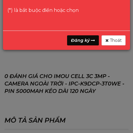
GỌI
HOTLINE
(*) là bắt buộc điền hoặc chọn
Danh mục:
IMOU
Camera Ngoài Trời
Từ khóa:
IMOU
IMOU camera
Cell 3c
Vinago
camera
Đăng ký
Thoát
imou ngoai troi
IPC-K9DCP-3T0WE
0 ĐÁNH GIÁ CHO IMOU CELL 3C 3MP -
CAMERA NGOÀI TRỜI - IPC-K9DCP-3T0WE -
PIN 5000MAH KÉO DÀI 120 NGÀY
MÔ TẢ SẢN PHẨM