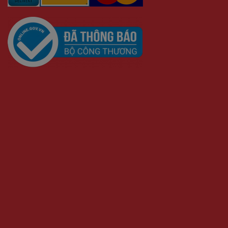
Tốc độ khung hình lên tới 15 khung hình/giây
Zoom kỹ thuật số 8x
Âm thanh hai chiều
CÁC CỔNG GIAO TIẾP:
Mic & Loa tích hợp
Nút bật / tắt nguồn Nút
đặt lại Khe
cắm thẻ SD
Type-C
ỨNG DỤNG:
Quản lý thông báo
Phát hiện chuyển động