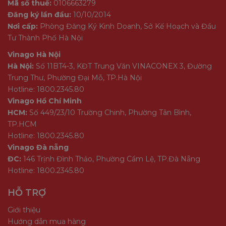
Mã số thuế:
0106663279
Đăng ký lần đầu:
10/10/2014
Nơi cấp:
Phòng Đăng Ký Kinh Doanh, Sở Kế Hoạch và Đầu
Tư Thành Phố Hà Nội
Vinago Hà Nội
Hà Nội:
Số 11BT4-3, KĐT Trung Văn VINACONEX 3, Đường
Trung Thư, Phường Đại Mỗ, TP.Hà Nội
Các tính năng nổi bật khác:
Hotline: 1800.2345.80
Hỗ trợ lưu trữ thẻ SD 256GB
Vinago Hồ Chí Minh
HCM:
Số 449/23/10 Trường Chinh, Phường Tân Bình,
Nén H.265 để ghi lâu hơn
TP.HCM
Hotline: 1800.2345.80
Khe cắm thẻ SD chống nước
Vinago Đà nẵng
Thông báo tức thì 0,3 giây
ĐC:
146 Trịnh Đình Thảo, Phường Cẩm Lệ, TP.Đà Nẵng
Hotline: 1800.2345.80
THÔNG SỐ KỸ THUẬT:
HỖ TRỢ
Giới thiệu
Hướng dẫn mua hàng