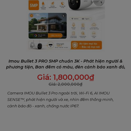
Phát hiện con người PIR hiệu quả hơn
Cell 3C sẽ kích hoạt thuật toán video để phát hiện người
khi phát hiện chuyển động, đảm bảo phát hiện hiệu quả và
Imou Bullet 3 PRO 5MP chuẩn 3K - Phát hiện người &
tuổi thọ pin dài.
phương tiện, Ban đêm có màu, đèn cảnh báo xanh đỏ,
Đàm thoại 2 chiều
Giá:
1,800,000
₫
Giá:
2,000,000
₫
Camera IMOU Bullet 3 Pro ngoài trời, Wi-Fi 6, AI IMOU
SENSE™, phát hiện người và xe, nhìn đêm thông minh,
cảnh báo đỏ - xanh, chống nước IP67.
Bảo vệ IP66 chuyên nghiệp để vượt qua mọi