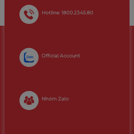
Hotline: 1800.2345.80
Bảo vệ theo sở thích của bạn
Official Account
Nhóm Zalo
Ngăn chặn những vị khách không mời
Cell 3C để mắt tới ngôi nhà của bạn, khi có người đột nhập
vào, còi báo động và đèn chiếu 110dB sẽ bật sáng để ngăn