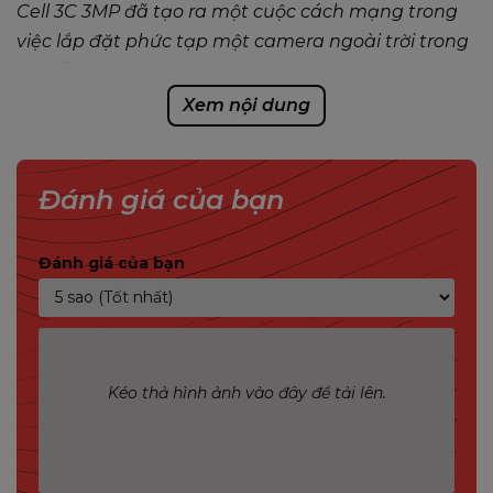
Cell 3C 3MP đã tạo ra một cuộc cách mạng trong
việc lắp đặt phức tạp một camera ngoài trời trong
khi vẫn hoạt động tốt như các thiết bị có dây. Và
với tấm năng lượng mặt trời tùy chọn ở phiên bản
Xem nội dung
V2, Cell 3C 3MP thậm chí còn có khả năng theo dõi
tốt hơn.
Đánh giá của bạn
Có thể lăp đặt ở bất kì vị trí nào bạn muốn
Hoàn toàn không dây
Dung lượng pin cực lớn lến đến 5000mAh
Đánh giá của bạn
Hỗ trợ sạc lại qua tấm sạc năng lượng mặt
trời
5 Chế độ hoạt động cho người dùng lựa chọn
Chánh ghi hình và báo động sai với cảm biến
Kéo thả hình ảnh vào đây để tải lên.
PIR Thông minh
Dung lượng Pin đến 5000mAh