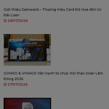
Giới thiệu Gainward – Thương Hiệu Card Đồ Họa đến từ
Đài Loan
29/07/2026
ĐỘ PHÂN GIẢI 2K
Cảm biến của iMou Cell 3C Được trang bị cảm biến 3MP,
GONEO & VINAGO hân hạnh tổ chức Hội thảo Solar Lâm
chất lượng hình ảnh cực rõ nét, được trang bị khẩu độ lớn
Đồng 2026
F2.0 giúp độ nét và độ nhạy sáng được cải thiện, từng
27/07/2026
khung hình đều rõ nét hơn mà các chi tiết được thu phóng
mà chi tiết vẫn rõ ràng