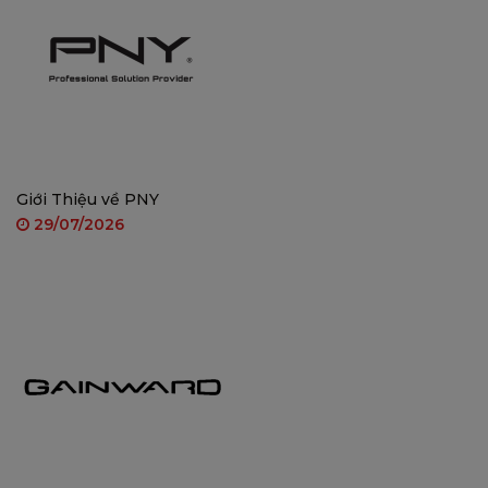
TÍNH NĂNG NỔI BẬT của Cell 3C dùng pin
Pin Có Thể Sạc Lại dung lượng cực lớn lên đến
5000mAh
Hình ảnh độ nét cao với độ phân giải 3MP
Sử dụng cảm biến hồng ngoại thụ động PIR
Giới Thiệu về PNY
Phát hiện dáng người thông minh
29/07/2026
Đàm thoại 2 chiều dễ dàng trò chuyện từ xa
Hỗ trợ Kết nối với chuẩn WiFi 6
Mã hóa Video thông minh với chuẩn nén
H.265
4 Chế độ nhìn đêm thông minh mà người
dùng có thể điều chỉnh
Micro thu âm với độ nhạy cao
Thiết kế chống nước và bụi bẩn IP66