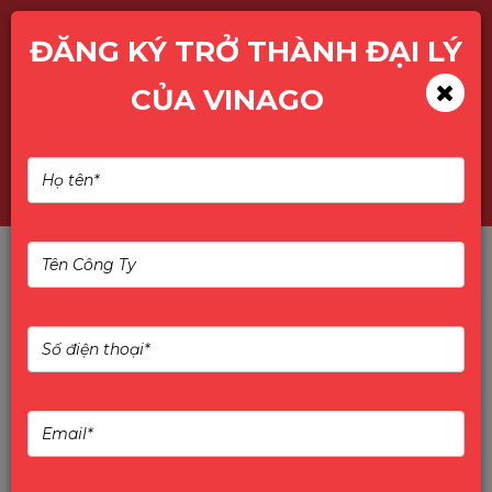
ĐĂNG KÝ TRỞ THÀNH ĐẠI LÝ
CỦA VINAGO