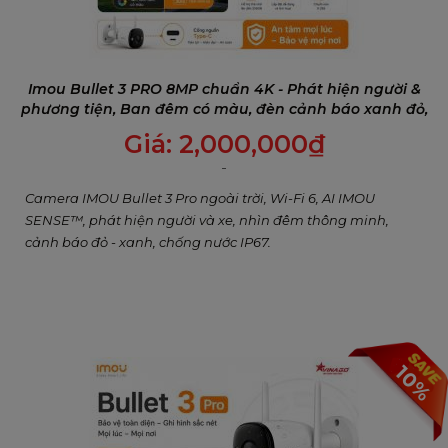
Imou Bullet 3 PRO 8MP chuẩn 4K - Phát hiện người &
phương tiện, Ban đêm có màu, đèn cảnh báo xanh đỏ,
Đàm thoại 2 chiều
Giá:
2,000,000
₫
Camera IMOU Bullet 3 Pro ngoài trời, Wi-Fi 6, AI IMOU
Thắp sáng màn đêm bằng sự thông minh
SENSE™, phát hiện người và xe, nhìn đêm thông minh,
cảnh báo đỏ - xanh, chống nước IP67.
Cell 3C có thể điều chỉnh các chế độ nhìn đêm khác nhau
tùy theo nhu cầu của bạn, cho dù bạn muốn tầm nhìn ban
đêm luôn có đầy đủ màu sắc hay chỉ muốn bật đủ màu khi
có sự kiện để tiết kiệm năng lượng, nó luôn có thể làm bạn
hài lòng.
10%