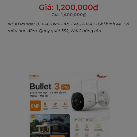
Giá:
1,200,000
₫
Giá:
1,400,000
₫
IMOU Ranger 2C PRO 8MP - IPC-TA82P-PRO - Ghi hình 4K, Có
màu ban đêm, Quay quét 360, Wifi 2 băng tần
Không cần nối dây
Chỉ cần lắp đặt Cell 3C ở nơi bạn cần mà không cần phải
suy nghĩ về hệ thống dây điện và bạn có thể nhanh chóng
bắt đầu bảo vệ ngôi nhà của mình.