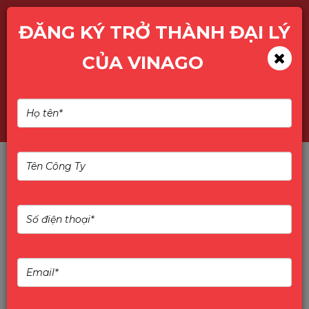
ĐĂNG KÝ TRỞ THÀNH ĐẠI LÝ
CỦA VINAGO