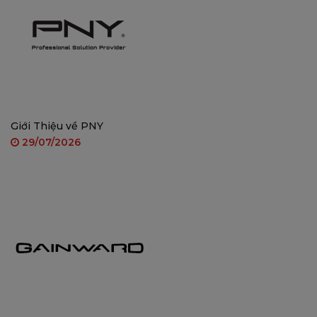
Bảo vệ 2 khu vực cùng lúc
Cruiser Dual 2 được trang bị ống kính cố định ở trên cùng
ngoài ống kính PTZ thông thường, cho phép bạn giám sát
hai khu vực cùng một lúc.
Giới Thiệu về PNY
29/07/2026
Sự ngăn chặn những kẻ xâm nhập
Cruiser Dual 2 Pro được trang bị đèn cảnh báo phát ra ánh
sáng đỏ và xanh có tác dụng răn đe tốt hơn so với đèn
cảnh báo màu trắng thông thường.