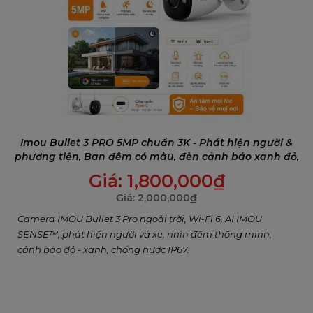
Ngăn chặn những vị khách không mời
Imou Bullet 3 PRO 5MP chuẩn 3K - Phát hiện người &
Cruiser Dual 2 Pro sẽ theo dõi ngôi nhà của bạn, khi có
phương tiện, Ban đêm có màu, đèn cảnh báo xanh đỏ,
người đột nhập, còi báo động 110dB sẽ bật lên để ngăn
Đàm thoại 2 chiều
Giá:
1,800,000
₫
chặn vị khách không mời mà đến.
Giá:
2,000,000
₫
Camera IMOU Bullet 3 Pro ngoài trời, Wi-Fi 6, AI IMOU
SENSE™, phát hiện người và xe, nhìn đêm thông minh,
cảnh báo đỏ - xanh, chống nước IP67.