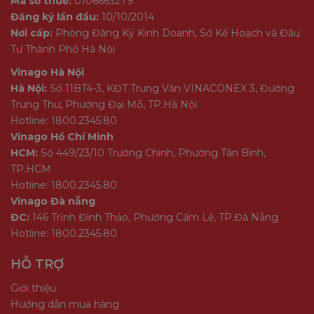
Mã số thuế:
0106663279
Đăng ký lần đầu:
10/10/2014
Nơi cấp:
Phòng Đăng Ký Kinh Doanh, Sở Kế Hoạch và Đầu
Tư Thành Phố Hà Nội
Vinago Hà Nội
Hà Nội:
Số 11BT4-3, KĐT Trung Văn VINACONEX 3, Đường
Trung Thư, Phường Đại Mỗ, TP.Hà Nội
Hotline: 1800.2345.80
Vinago Hồ Chí Minh
HCM:
Số 449/23/10 Trường Chinh, Phường Tân Bình,
TP.HCM
Hotline: 1800.2345.80
Vinago Đà nẵng
ĐC:
146 Trịnh Đình Thảo, Phường Cẩm Lệ, TP.Đà Nẵng
Hotline: 1800.2345.80
HỖ TRỢ
Giới thiệu
Hướng dẫn mua hàng