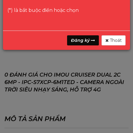
(*) là bắt buộc điền hoặc chọn
GỌI
HOTLINE
Danh mục:
IMOU
Camera Ngoài Trời
Đăng ký
Thoát
Từ khóa:
IMOU Cruiser Dual 2C 6MP - IPC-S7XCP-6M1TED
0 ĐÁNH GIÁ CHO IMOU CRUISER DUAL 2C
6MP - IPC-S7XCP-6M1TED - CAMERA NGOÀI
TRỜI SIÊU NHẠY SÁNG, HỖ TRỢ 4G
MÔ TẢ SẢN PHẨM