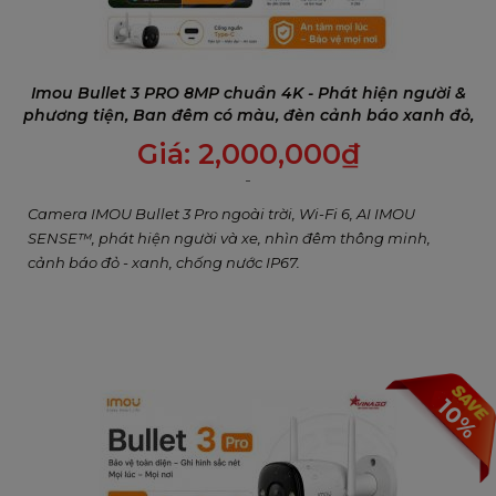
chính xác là những gì bạn cần, và các thuật toán sẽ được
cập nhật và nâng cấp liên tục để cải thiện trải nghiệm của
bạn.
Imou Bullet 3 PRO 8MP chuẩn 4K - Phát hiện người &
phương tiện, Ban đêm có màu, đèn cảnh báo xanh đỏ,
Đàm thoại 2 chiều
Giá:
2,000,000
₫
Camera IMOU Bullet 3 Pro ngoài trời, Wi-Fi 6, AI IMOU
SENSE™, phát hiện người và xe, nhìn đêm thông minh,
cảnh báo đỏ - xanh, chống nước IP67.
Bảo vệ chuyên nghiệp để vượt qua mọi thời tiết
Cruiser Dual 2 Pro có khả năng chống bụi xâm nhập và có
thể dễ dàng xử lý mưa và gió, giúp bạn an toàn suốt ngày
đêm.
10%