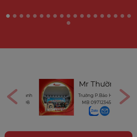
Gon
Mr Thường
Bảo Hành
Trưởng P.Bảo Hành
446898
MB
0971234540