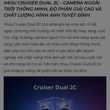
IMOU CRUISER DUAL 2C - CAMERA NGOÀI
TRỜI THÔNG MINH, ĐỘ PHÂN GIẢI CAO VÀ
CHẤT LƯỢNG HÌNH ẢNH TUYỆT ĐỈNH
Imou Cruiser Dual 2C cho phép ghi lại màu sắc rõ nét
ngay cả trong môi trường tối nhất nhờ độ nhạy sáng vượt
trội. Đây là dòng camera ngoài trời với khả năng quan sát
rộng, cảm biến hiện đại và nhiều tính năng thông minh,
đáp ứng mọi nhu cầu an ninh từ gia đình đến doanh
nghiệp. Với chất lượng hình ảnh sắc nét và hiệu suất cao
và khả năng hỗ trợ 4G tiên tiến, Imou Cruiser Dual 2C là
giải pháp lý tưởng để giám sát an toàn, ổn định.