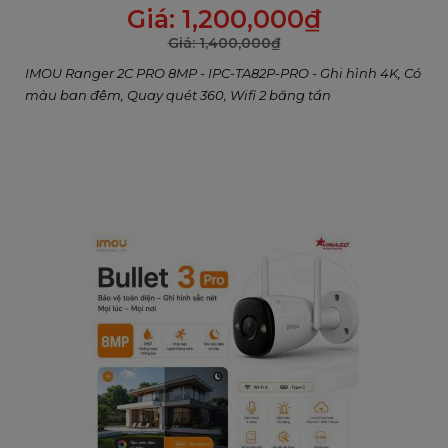
Giá:
1,200,000
₫
"chính xác".
Giá:
1,400,000
₫
IMOU Ranger 2C PRO 8MP - IPC-TA82P-PRO - Ghi hình 4K, Có
màu ban đêm, Quay quét 360, Wifi 2 băng tần
Tùy chỉnh ma trận thuật toán của bạn với Algo
Play
Bạn có thể chọn và tải xuống các thuật toán² mà bạn
muốn thông qua Algo Play để tạo ra sản phẩm IMOU