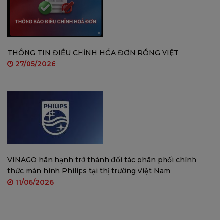
Ống kính kép có thể điều chỉnh mang đến cho
bạn khả năng bảo vệ 360°
Ống kính xoay ngang của Cruiser Dual 2C hỗ trợ xoay
THÔNG TIN ĐIỀU CHỈNH HÓA ĐƠN RỒNG VIỆT
ngang 0°-355° và xoay dọc 0°-90°, trong khi ống kính cố
27/05/2026
định hỗ trợ xoay ngang 0°-260° và xoay dọc 0°-30° để bảo
vệ ngôi nhà của bạn 360°.
VINAGO hân hạnh trở thành đối tác phân phối chính
thức màn hình Philips tại thị trường Việt Nam
11/06/2026
Công nghệ phát hiện IMOU SENSE®
tiên tiến
IMOU SENSE® là thuật toán AI tự phát triển dưới thương
hiệu lMOU. Mỗi ống kính của Cruiser Dual 2 đều sử dụng