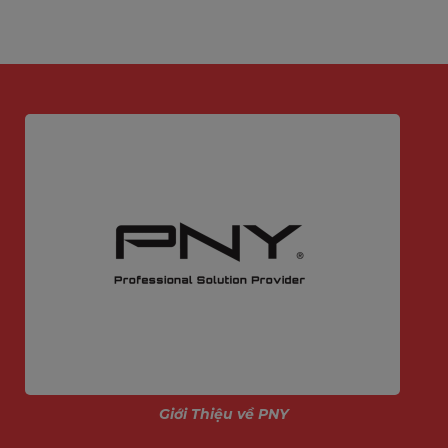
Kết nối ngôi nhà của bạn từ bất cứ đâu
Loa và micrô tích hợp với tính năng khử tiếng vang cho
phép bạn tương tác với thú cưng và gia đình từ mọi nơi.
Hỗ trợ lưu trữ thẻ SD 512GB
Giới Thiệu về PNY