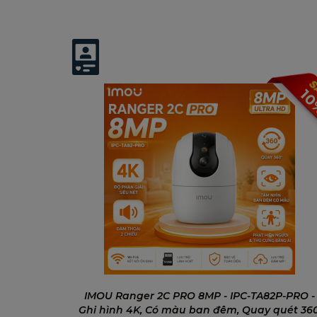
Có thể bạn quan tâm:
1
THÔNG SỖ KỸ THUẬT
Mã sản phẩm RV-L11-11
Điều hướng: Laser
Làm sạch bộ định tuyến: Lập kế 
Lực hút: Lên đến 2700Pa
Thời lượng: Tối đa 110 phút
IMOU Ranger 2C PRO 8MP - IPC-TA82P-PRO -
Pin: 3200mAh
Ghi hình 4K, Có màu ban đêm, Quay quét 360