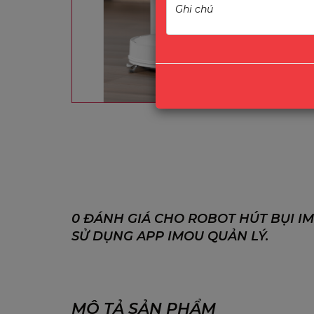
0 ĐÁNH GIÁ CHO ROBOT HÚT BỤI IM
SỬ DỤNG APP IMOU QUẢN LÝ.
MÔ TẢ SẢN PHẨM