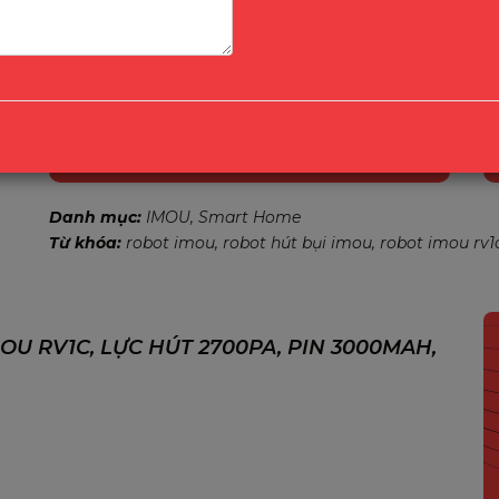
trên
Giá:
7,990,000
₫
5
Robot hút bụi Imou RV1C là sản phẩm thuộc thương hiệ
các tính năng cao cấp như lực hút siêu mạnh
Mua Ngay
Danh mục:
IMOU
Smart Home
Từ khóa:
robot imou
robot hút bụi imou
robot imou rv1
OU RV1C, LỰC HÚT 2700PA, PIN 3000MAH,