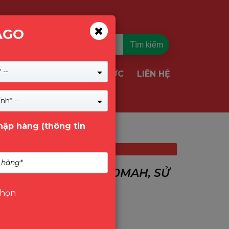
AGO
Tìm kiếm
 --
TIN TỨC
LIÊN HỆ
VỤ & GIẢI PHÁP
nh* --
nhập hàng (thông tin
N LÝ.
ÚT 2700PA, PIN 3000MAH, SỬ
chọn