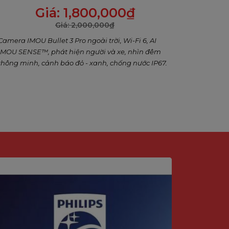
cảnh báo xanh đỏ, Đàm thoại 2 chiều
Giá:
1,800,000
₫
Giá:
2,000,000
₫
Camera IMOU Bullet 3 Pro ngoài trời, Wi-Fi 6, AI
IMOU SENSE™, phát hiện người và xe, nhìn đêm
thông minh, cảnh báo đỏ - xanh, chống nước IP67.