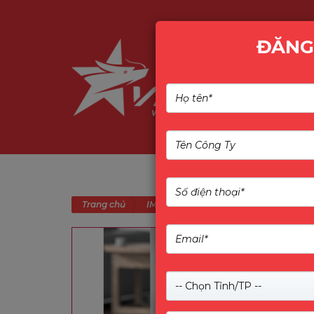
ĐĂNG
ROBOT HÚT BỤI IMOU RV
Trang chủ
IMOU
-- Chọn Tỉnh/TP --