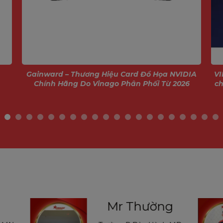
ây và đo khoảng cách đến 2016 điểm khác
Gainward – Thương Hiệu Card Đồ Họa NVIDIA
VI
Chính Hãng Do Vinago Phân Phối Từ 2026
ch
ường
Mr Long