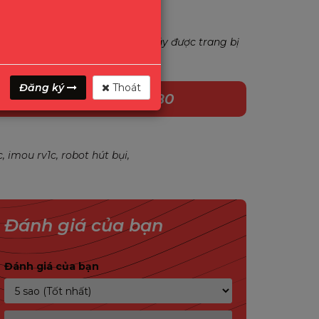
u gia dụng thông minh Imou, máy được trang bị
Đăng ký
Thoát
1800.2345.80
c
imou rv1c
robot hút bụi
Đánh giá của bạn
Đánh giá của bạn