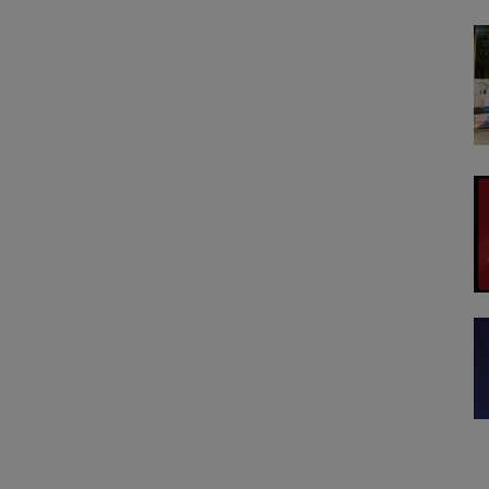
n sử dụng liên tục lên tới 110 phút.
, tự động sạc pin khi xong việc,
ại vật, tự tạo bản đồ và điều khiển được
ng minh hơn, là cơ chế hoạt động được tích
 một lần lau dọn, tính năng cảm biến phát
uất hút.
nh theo thời gian thực, ngay cả khi hết pin.
 quay lại vị trí cũ tại thời điểm báo pin yếu