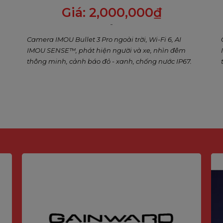
cảnh báo xanh đỏ, Đàm thoại 2 chiều
Giá:
2,000,000
₫
Camera IMOU Bullet 3 Pro ngoài trời, Wi-Fi 6, AI
 2cm
IMOU SENSE™, phát hiện người và xe, nhìn đêm
thông minh, cảnh báo đỏ - xanh, chống nước IP67.
L
%
ó trạm tự đổ rác nơi robot tự động đổ bụi