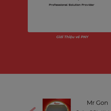
Lập bản đồ cực nhanh với LIDAR
Camera lập bản đồ quay 6 lần mỗi gi
nhau trong phòng để vẽ bản đồ.
ính
Giới Thiệu về PNY
Mr Gon
Mr Th