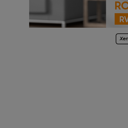
Xem
Tình trạng lông thú cưng và bụi mịn b
robot hút bụi lau nhà 3 trong một
Vac
lau - hút.
- Cảm biến Lidar thông minh, lực hút 