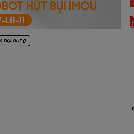
 nội dung
ay vương vãi khắp nơi sẽ được giải quyết với
uum Cleaner - tích hợp 3 chức năng quét -
siêu mạnh lên tới 3.000 Pascal,