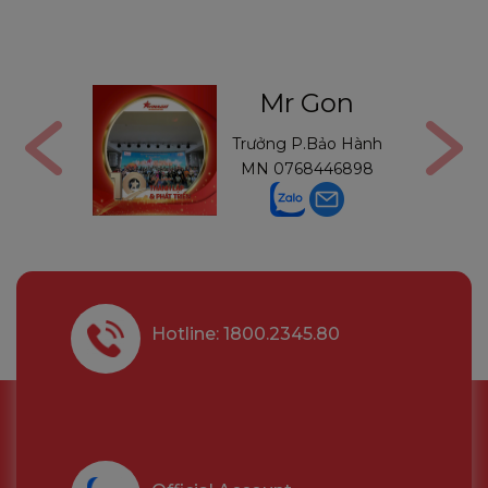
ga
Mr Gon
6291210
Trưởng P.Bảo Hành
MN
0768446898
Hotline: 1800.2345.80