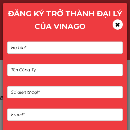
ĐĂNG KÝ TRỞ THÀNH ĐẠI LÝ
CỦA VINAGO
Tìm kiếm
BIOSTAR - Bo Mạch Chủ Đài Loan