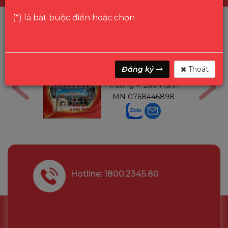
(*) là bắt buộc điền hoặc chọn
ga
Mr Gon
Đăng ký
Thoát
6291210
Trưởng P.Bảo Hành
MN
0768446898
Hotline: 1800.2345.80