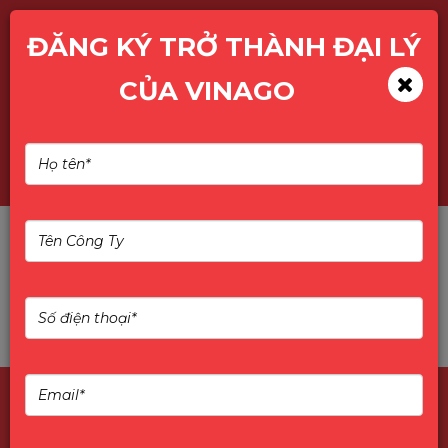
ĐĂNG KÝ TRỞ THÀNH ĐẠI LÝ
CỦA VINAGO
Tìm kiếm