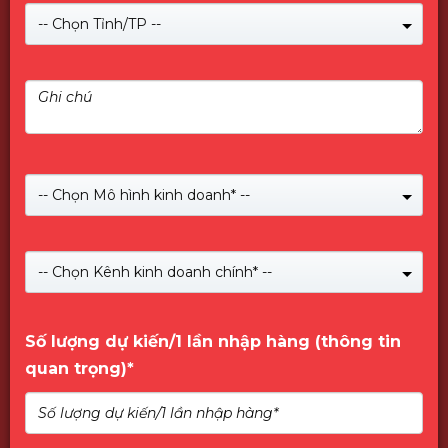
-- Chọn Tỉnh/TP --
-- Chọn Mô hình kinh doanh* --
Giới Thiệu về PNY
-- Chọn Kênh kinh doanh chính* --
Số lượng dự kiến/1 lần nhập hàng (thông tin
quan trọng)*