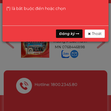
(*) là bắt buộc điền hoặc chọn
ga
Mr Gon
Đăng ký
Thoát
6291210
Trưởng P.Bảo Hành
MN
0768446898
Hotline: 1800.2345.80