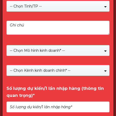
-- Chọn Tỉnh/TP --
-- Chọn Mô hình kinh doanh* --
Giới Thiệu về PNY
-- Chọn Kênh kinh doanh chính* --
Số lượng dự kiến/1 lần nhập hàng (thông tin
quan trọng)*