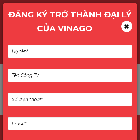
ĐĂNG KÝ TRỞ THÀNH ĐẠI LÝ
CỦA VINAGO
Tìm kiếm