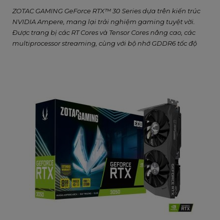
ZOTAC GAMING GeForce RTX™ 30 Series dựa trên kiến trúc
NVIDIA Ampere, mang lại trải nghiệm gaming tuyệt vời.
Được trang bị các RT Cores và Tensor Cores nâng cao, các
multiprocessor streaming, cùng với bộ nhớ GDDR6 tốc độ
cao, ZOTAC GAMING GeForce RTX 3050 6GB GDDR6 LP mở ra
một thế giới game mạnh mẽ và mượt mà.