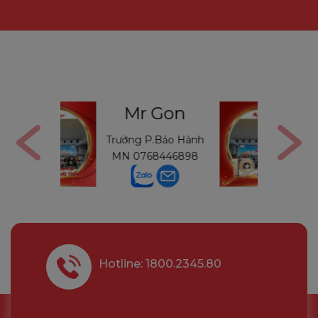
Gon
Mr Thường
Bảo Hành
Trưởng P.Bảo Hành
446898
MB
0971234540
Hotline: 1800.2345.80