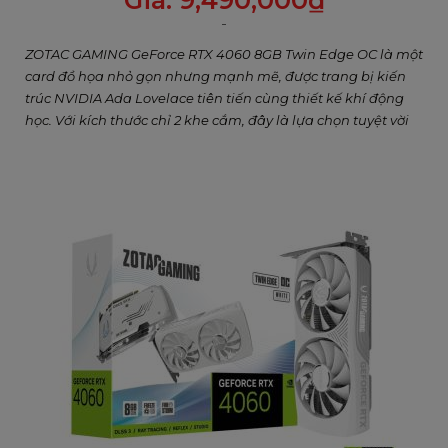
Giá:
9,490,000
₫
ZOTAC GAMING GeForce RTX 4060 8GB Twin Edge OC là một
card đồ họa nhỏ gọn nhưng mạnh mẽ, được trang bị kiến
trúc NVIDIA Ada Lovelace tiên tiến cùng thiết kế khí động
học. Với kích thước chỉ 2 khe cắm, đây là lựa chọn tuyệt vời
cho những ai muốn xây dựng một PC chơi game cỡ nhỏ
(SFF) với hiệu suất mượt mà ở độ phân giải 1080p trong các
tựa game mới nhất.