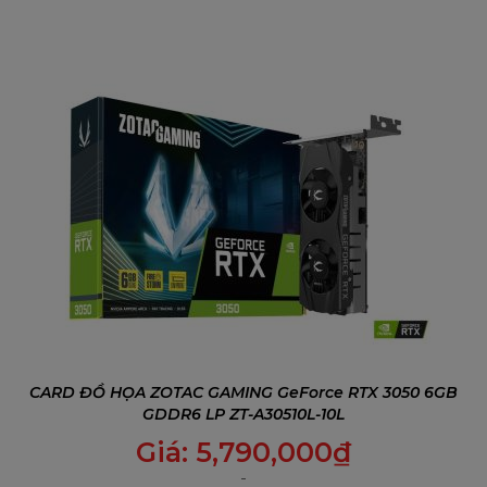
những công nghệ hàng đầu như DLSS 3.5 và dò tia
(raytracing) thời gian thực. Được thiết kế cho hiệu suất chơi
game đỉnh cao, RTX 4070 SUPER Trinity Black Edition sở
hữu hệ thống làm mát cải tiến từ các dòng sản phẩm cao
cấp, đảm bảo trải nghiệm chơi game mượt mà với FPS cao
trong các tựa game mới nhất.
CARD ĐỒ HỌA ZOTAC GAMING GeForce RTX 3050 6GB
GDDR6 LP ZT-A30510L-10L
Giá:
5,790,000
₫