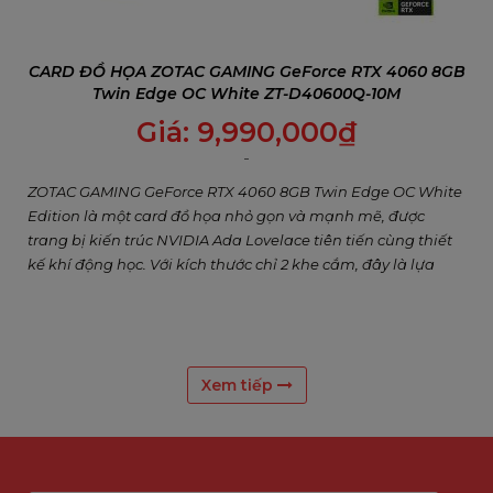
CARD ĐỒ HỌA ZOTAC GAMING GeForce RTX 4060 8GB
Twin Edge OC White ZT-D40600Q-10M
Giá:
9,990,000
₫
ZOTAC GAMING GeForce RTX 4060 8GB Twin Edge OC White
Edition là một card đồ họa nhỏ gọn và mạnh mẽ, được
trang bị kiến trúc NVIDIA Ada Lovelace tiên tiến cùng thiết
kế khí động học. Với kích thước chỉ 2 khe cắm, đây là lựa
chọn hoàn hảo cho những ai muốn xây dựng một PC chơi
game cỡ nhỏ (SFF) với hiệu suất mượt mà ở độ phân giải
1080p trong các tựa game mới nhất.
Xem tiếp