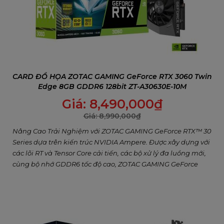
CARD ĐỒ HỌA ZOTAC GAMING GeForce RTX 3060 Twin
Edge 8GB GDDR6 128bit ZT-A30630E-10M
Giá:
8,490,000
₫
Giá:
8,990,000
₫
Nâng Cao Trải Nghiệm với ZOTAC GAMING GeForce RTX™ 30
Series dựa trên kiến trúc NVIDIA Ampere. Được xây dựng với
các lõi RT và Tensor Core cải tiến, các bộ xử lý đa luồng mới,
cùng bộ nhớ GDDR6 tốc độ cao, ZOTAC GAMING GeForce
RTX 3060 8GB Twin Edge hứa hẹn mang đến trải nghiệm
chơi game tuyệt vời và mượt mà.