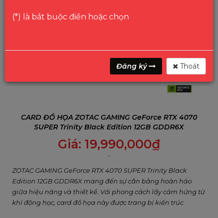
(*) là bắt buộc điền hoặc chọn
Đăng ký
Thoát
CARD ĐỒ HỌA ZOTAC GAMING GeForce RTX 4070
SUPER Trinity Black Edition 12GB GDDR6X
Giá:
19,990,000
₫
ZOTAC GAMING GeForce RTX 4070 SUPER Trinity Black
Edition 12GB GDDR6X mang đến sự cân bằng hoàn hảo
giữa hiệu năng và thiết kế. Với phong cách lấy cảm hứng từ
khí động học, card đồ họa này được trang bị kiến trúc
NVIDIA Ada Lovelace tiên tiến, cung cấp cho game thủ