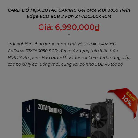
CARD ĐỒ HỌA ZOTAC GAMING GeForce RTX 3050 Twin
Edge ECO 8GB 2 Fan ZT-A30500K-10M
Giá:
6,990,000
₫
Trải nghiệm chơi game mạnh mẽ với ZOTAC GAMING
GeForce RTX™ 3050 ECO, được xây dựng trên kiến trúc
NVIDIA Ampere. Với các lõi RT và Tensor Core được nâng cấp,
các bộ xử lý đa luồng mới, cùng với bộ nhớ GDDR6 tốc độ
cao, card đồ họa này mang đến hiệu suất chơi game vượt
trội.
10%