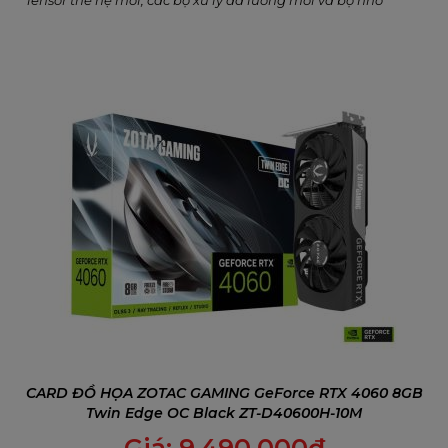
Tensor thế hệ mới, các bộ xử lý đa luồng mới và bộ nhớ
GDDR6 tốc độ cao, ZOTAC GAMING GeForce RTX 3060 Twin
Edge mang đến trải nghiệm chơi game với độ chân thực
cao và hiệu suất vượt trội.
CARD ĐỒ HỌA ZOTAC GAMING GeForce RTX 4060 8GB
Twin Edge OC Black ZT-D40600H-10M