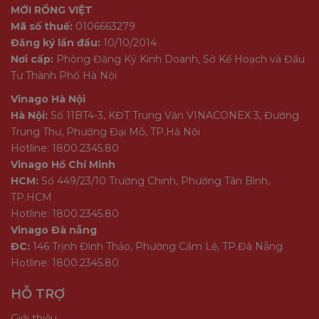
MỚI RỒNG VIỆT
Mã số thuế:
0106663279
Đăng ký lần đầu:
10/10/2014
Nơi cấp:
Phòng Đăng Ký Kinh Doanh, Sở Kế Hoạch và Đầu
Tư Thành Phố Hà Nội
Vinago Hà Nội
Hà Nội:
Số 11BT4-3, KĐT Trung Văn VINACONEX 3, Đường
Trung Thư, Phường Đại Mỗ, TP.Hà Nội
Hotline: 1800.2345.80
Vinago Hồ Chí Minh
HCM:
Số 449/23/10 Trường Chinh, Phường Tân Bình,
TP.HCM
Hotline: 1800.2345.80
Vinago Đà nẵng
ĐC:
146 Trịnh Đình Thảo, Phường Cẩm Lệ, TP.Đà Nẵng
Hotline: 1800.2345.80
HỖ TRỢ
Giới thiệu