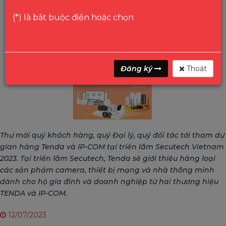
(*) là bắt buộc điền hoặc chọn
Đăng ký
Thoát
Thư mời quý khách hàng, quý Đại lý, quý đối tác tới tham dự
gian hàng Tenda và IP-COM tại triển lãm Secutech Vietnam
2023. Tại triển lãm Secutech, Tenda sẽ giới thiệu hàng loại
các sản phẩm camera, thiết bị mạng và nhà thông minh
dành cho hộ gia đình và doanh nghiệp từ hai thương hiệu
TENDA và IP-COM.
12/07/2023