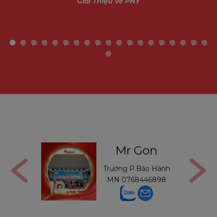
Giới Thiệu về PNY
ga
Mr Gon
6291210
Trưởng P.Bảo Hành
MN
0768446898