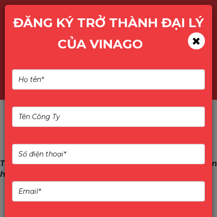
ĐĂNG KÝ TRỞ THÀNH ĐẠI LÝ
CỦA VINAGO
Tìm kiếm
Triển lãm Secutech Viet Nam 2023 - Thăm quan gian
hàng TENDA và IP-COM