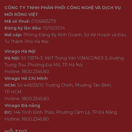
CÔNG TY TNHH PHÂN PHỐI CÔNG NGHỆ VÀ DỊCH VỤ
MỚI RỒNG VIỆT
Mã số thuế:
0106663279
Đăng ký lần đầu:
10/10/2014
Nơi cấp:
Phòng Đăng Ký Kinh Doanh, Sở Kế Hoạch và Đầu
Tư Thành Phố Hà Nội
Vinago Hà Nội
Hà Nội:
Số 11BT4-3, KĐT Trung Văn VINACONEX 3, Đường
Trung Thư, Phường Đại Mỗ, TP.Hà Nội
Hotline: 1800.2345.80
Vinago Hồ Chí Minh
HCM:
Số 449/23/10 Trường Chinh, Phường Tân Bình,
TP.HCM
Hotline: 1800.2345.80
Vinago Đà nẵng
ĐC:
146 Trịnh Đình Thảo, Phường Cẩm Lệ, TP.Đà Nẵng
Hotline: 1800.2345.80