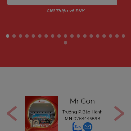
Giới Thiệu về PNY
 Gon
Mr Thường
.Bảo Hành
Trưởng P.Bảo Hành
8446898
MB
0971234540