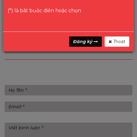
CÔNG TY TNHH PHÂN PHỐI CÔNG NGHỆ VÀ DỊCH VỤ MỚI
RỒNG VIỆT cam kết thực hiện việc điều chỉnh hóa đơn theo
(*) là bắt buộc điền hoặc chọn
đúng quy định của pháp luật. Rất mong nhận được sự hợp
tác và thông cảm từ Quý khách hàng, Quý đối tác.
Trân trọng!
Đăng ký
Thoát
THÔNG TIN ĐIỀU CHỈNH HÓA ĐƠN RỒNG VIỆT
Gửi bình luận