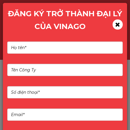
ĐĂNG KÝ TRỞ THÀNH ĐẠI LÝ
CỦA VINAGO
THÔNG TIN ĐIỀU CHỈNH
HÓA ĐƠN NGÀY
THÔNG TIN ĐIỀU CHỈNH HÓA ĐƠN NGÀY
29.7.2026
THÔNG BÁO: THÔNG TIN ĐIỀU CHỈNH HÓA ĐƠN
CÔNG TY TNHH PHÂN PHỐI CÔNG NGHỆ VÀ DỊCH VỤ MỚI